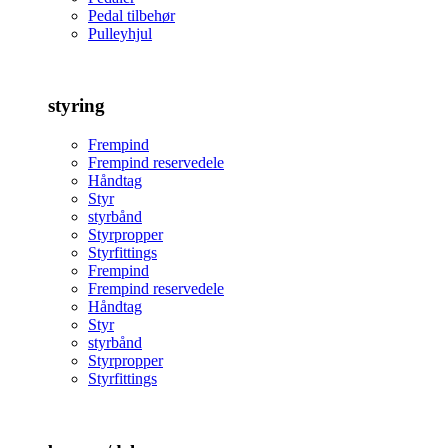
Pedal tilbehør
Pulleyhjul
styring
Frempind
Frempind reservedele
Håndtag
Styr
styrbånd
Styrpropper
Styrfittings
Frempind
Frempind reservedele
Håndtag
Styr
styrbånd
Styrpropper
Styrfittings