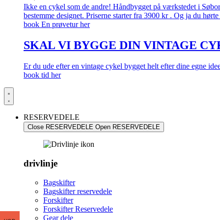
Ikke en cykel som de andre! Håndbygget på værkstedet i Søborg.
bestemme designet. Priserne starter fra 3900 kr . Og ja du hørte 
book En prøvetur her
SKAL VI BYGGE DIN VINTAGE CY
Er du ude efter en vintage cykel bygget helt efter dine egne id
book tid her
RESERVEDELE
Close RESERVEDELE
Open RESERVEDELE
drivlinje
Bagskifter
Bagskifter reservedele
Forskifter
Forskifter Reservedele
Gear dele