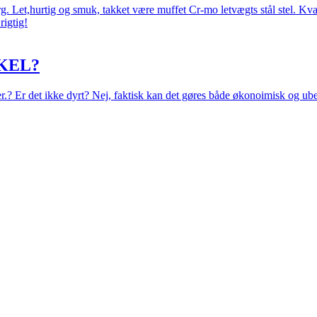
 Let,hurtig og smuk, takket være muffet Cr-mo letvægts stål stel. Kval
rigtig!
KEL?
eer.? Er det ikke dyrt? Nej, faktisk kan det gøres både økonoimisk og ub