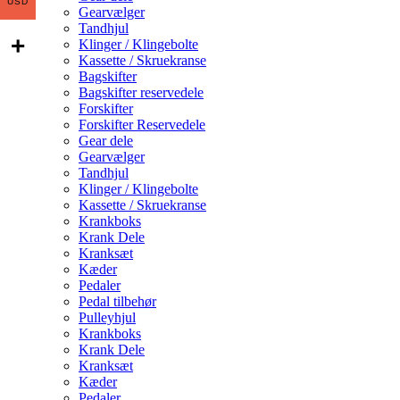
USD
Gearvælger
Tandhjul
Klinger / Klingebolte
Kassette / Skruekranse
Bagskifter
Bagskifter reservedele
Forskifter
Forskifter Reservedele
Gear dele
Gearvælger
Tandhjul
Klinger / Klingebolte
Kassette / Skruekranse
Krankboks
Krank Dele
Kranksæt
Kæder
Pedaler
Pedal tilbehør
Pulleyhjul
Krankboks
Krank Dele
Kranksæt
Kæder
Pedaler