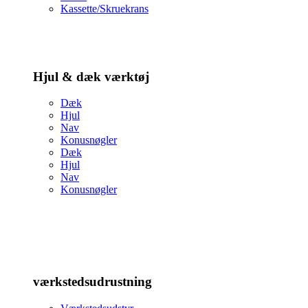
Kassette/Skruekrans
Hjul & dæk værktøj
Dæk
Hjul
Nav
Konusnøgler
Dæk
Hjul
Nav
Konusnøgler
værkstedsudrustning