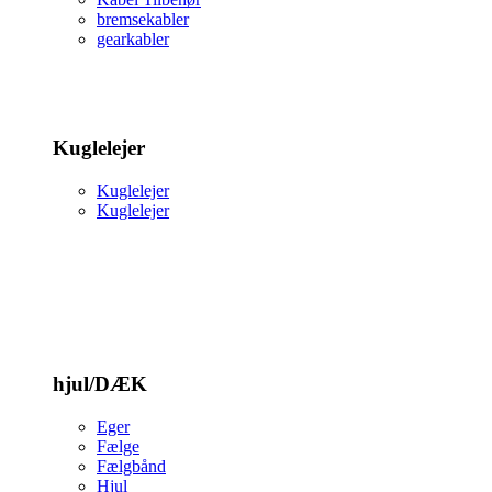
bremsekabler
gearkabler
Kuglelejer
Kuglelejer
Kuglelejer
hjul/DÆK
Eger
Fælge
Fælgbånd
Hjul