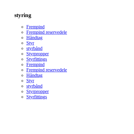
styring
Frempind
Frempind reservedele
Håndtag
Styr
styrbånd
Styrpropper
Styrfittings
Frempind
Frempind reservedele
Håndtag
Styr
styrbånd
Styrpropper
Styrfittings