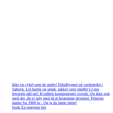
Ikke en cykel som de andre! Håndbygget på værkstedet i
Søborg. Let,hurtig og smuk, takket være muffet Cr-mo
letvægts stål stel. Kvalitets komponenter overalt. Og ikke nok
med det .du er selv med til at bestemme designet. Priserne
starter fra 3900 kr . Og ja du hørte rigtig!
book En prøvetur her