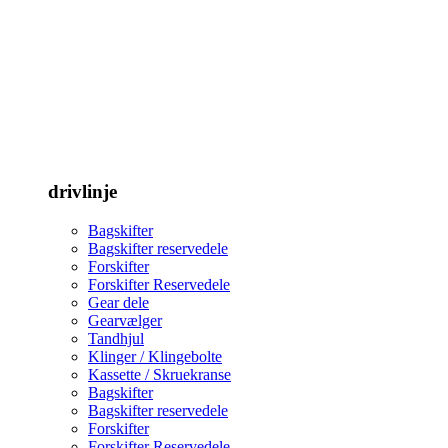
drivlinje
Bagskifter
Bagskifter reservedele
Forskifter
Forskifter Reservedele
Gear dele
Gearvælger
Tandhjul
Klinger / Klingebolte
Kassette / Skruekranse
Bagskifter
Bagskifter reservedele
Forskifter
Forskifter Reservedele