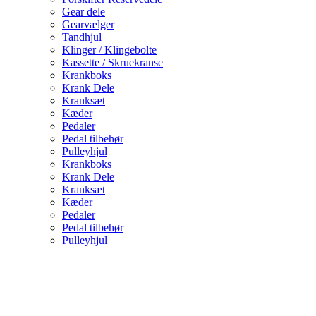
Gear dele
Gearvælger
Tandhjul
Klinger / Klingebolte
Kassette / Skruekranse
Krankboks
Krank Dele
Kranksæt
Kæder
Pedaler
Pedal tilbehør
Pulleyhjul
Krankboks
Krank Dele
Kranksæt
Kæder
Pedaler
Pedal tilbehør
Pulleyhjul