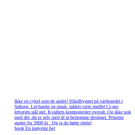
Ikke en cykel som de andre! Håndbygget på værkstedet i
Søborg. Let,hurtig og smuk, takket være muffet Cr-mo
letvægts stål stel. Kvalitets komponenter overalt. Og ikke nok
med det .du er selv med til at bestemme designet. Priserne
starter fra 3900 kr . Og ja du hørte rigtig!
book En prøvetur her