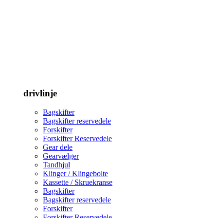
drivlinje
Bagskifter
Bagskifter reservedele
Forskifter
Forskifter Reservedele
Gear dele
Gearvælger
Tandhjul
Klinger / Klingebolte
Kassette / Skruekranse
Bagskifter
Bagskifter reservedele
Forskifter
Forskifter Reservedele