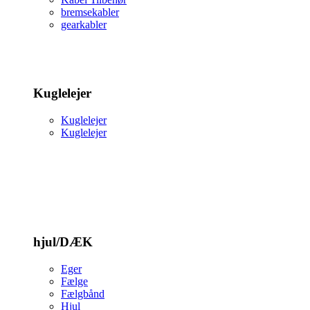
bremsekabler
gearkabler
Kuglelejer
Kuglelejer
Kuglelejer
hjul/DÆK
Eger
Fælge
Fælgbånd
Hjul