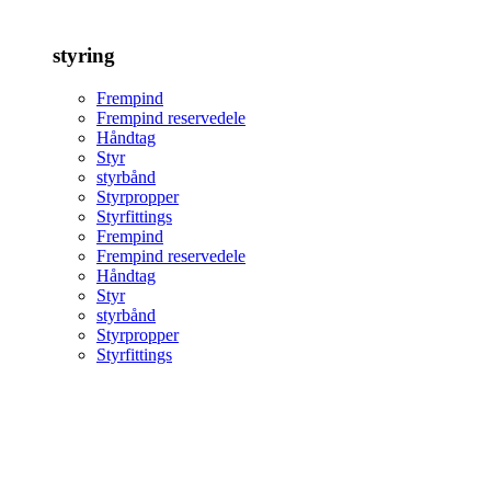
styring
Frempind
Frempind reservedele
Håndtag
Styr
styrbånd
Styrpropper
Styrfittings
Frempind
Frempind reservedele
Håndtag
Styr
styrbånd
Styrpropper
Styrfittings