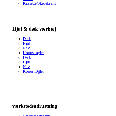
Kassette/Skruekrans
Hjul & dæk værktøj
Dæk
Hjul
Nav
Konusnøgler
Dæk
Hjul
Nav
Konusnøgler
værkstedsudrustning