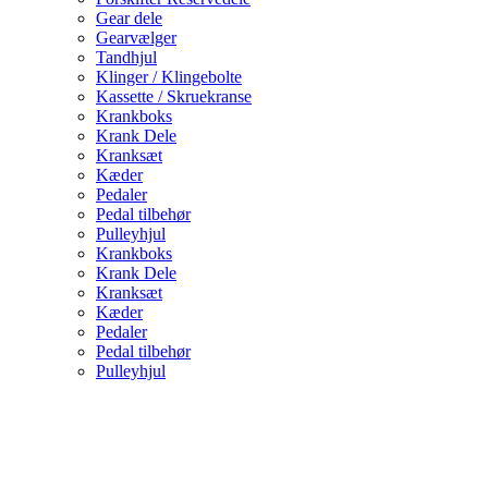
Gear dele
Gearvælger
Tandhjul
Klinger / Klingebolte
Kassette / Skruekranse
Krankboks
Krank Dele
Kranksæt
Kæder
Pedaler
Pedal tilbehør
Pulleyhjul
Krankboks
Krank Dele
Kranksæt
Kæder
Pedaler
Pedal tilbehør
Pulleyhjul