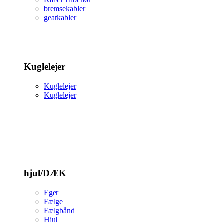
bremsekabler
gearkabler
Kuglelejer
Kuglelejer
Kuglelejer
hjul/DÆK
Eger
Fælge
Fælgbånd
Hjul