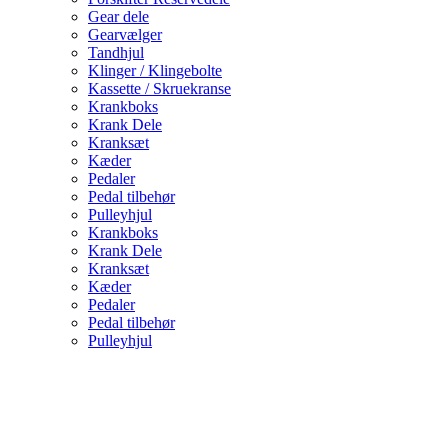
Gear dele
Gearvælger
Tandhjul
Klinger / Klingebolte
Kassette / Skruekranse
Krankboks
Krank Dele
Kranksæt
Kæder
Pedaler
Pedal tilbehør
Pulleyhjul
Krankboks
Krank Dele
Kranksæt
Kæder
Pedaler
Pedal tilbehør
Pulleyhjul