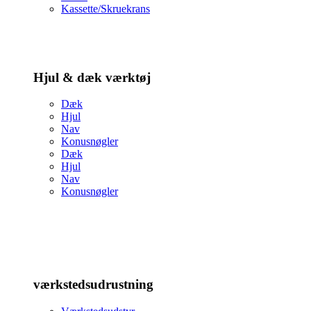
Kassette/Skruekrans
Hjul & dæk værktøj
Dæk
Hjul
Nav
Konusnøgler
Dæk
Hjul
Nav
Konusnøgler
værkstedsudrustning