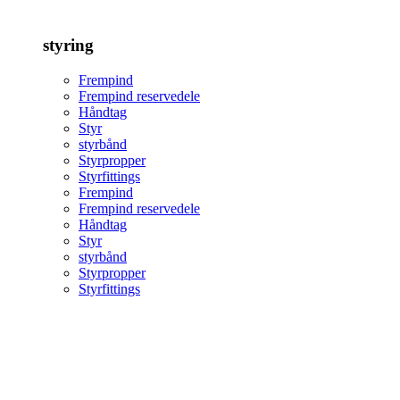
styring
Frempind
Frempind reservedele
Håndtag
Styr
styrbånd
Styrpropper
Styrfittings
Frempind
Frempind reservedele
Håndtag
Styr
styrbånd
Styrpropper
Styrfittings