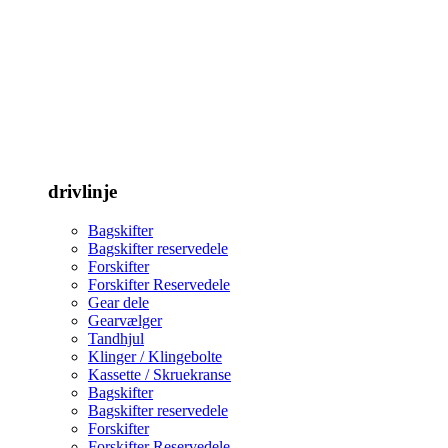
drivlinje
Bagskifter
Bagskifter reservedele
Forskifter
Forskifter Reservedele
Gear dele
Gearvælger
Tandhjul
Klinger / Klingebolte
Kassette / Skruekranse
Bagskifter
Bagskifter reservedele
Forskifter
Forskifter Reservedele