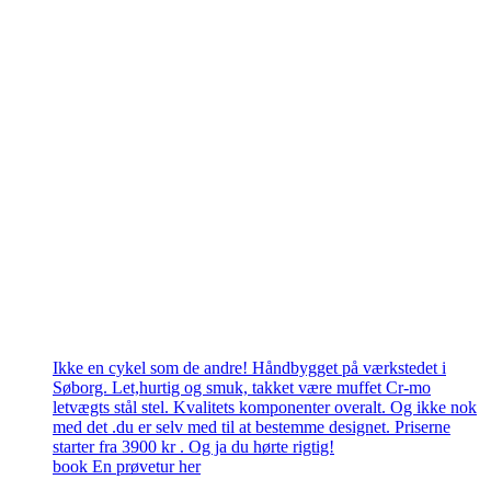
Ikke en cykel som de andre! Håndbygget på værkstedet i
Søborg. Let,hurtig og smuk, takket være muffet Cr-mo
letvægts stål stel. Kvalitets komponenter overalt. Og ikke nok
med det .du er selv med til at bestemme designet. Priserne
starter fra 3900 kr . Og ja du hørte rigtig!
book En prøvetur her