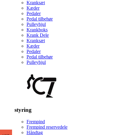
Kranksæt
Kæder
Pedaler
Pedal tilbehør
Pulleyhjul
Krankboks
Krank Dele
Kranksæt
Kæder
Pedaler
Pedal tilbehør
Pulleyhjul
styring
Frempind
Frempind reservedele
Håndtag