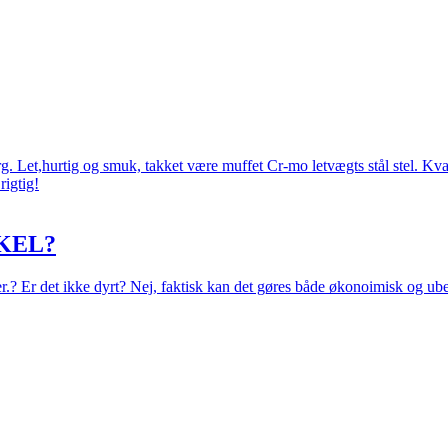
 Let,hurtig og smuk, takket være muffet Cr-mo letvægts stål stel. Kval
rigtig!
KEL?
eer.? Er det ikke dyrt? Nej, faktisk kan det gøres både økonoimisk og ub