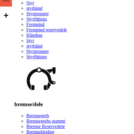
USD
Styr
styrbånd
Styrpropper
Styrfittings
Frempind
Frempind reservedele
Håndtag
Styr
styrbånd
Styrpropper
Styrfittings
bremse/dele
Bremsegreb
Bremsegrebs gummi
Bremse Reservedele
Bremseklodser