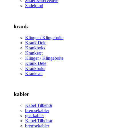
Sadel Reservedele
Sadelpind
krank
Klinger / Klingebolte
Krank Dele
Krankboks
Kranksæt
Klinger / Klingebolte
Krank Dele
Krankboks
Kranksæt
kabler
Kabel Tilbehør
bremsekabler
gearkabler
Kabel Tilbehør
bremsekabler