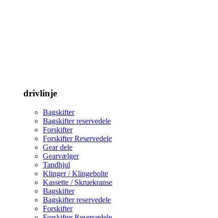
drivlinje
Bagskifter
Bagskifter reservedele
Forskifter
Forskifter Reservedele
Gear dele
Gearvælger
Tandhjul
Klinger / Klingebolte
Kassette / Skruekranse
Bagskifter
Bagskifter reservedele
Forskifter
Forskifter Reservedele