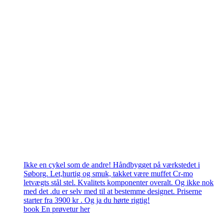
Ikke en cykel som de andre! Håndbygget på værkstedet i
Søborg. Let,hurtig og smuk, takket være muffet Cr-mo
letvægts stål stel. Kvalitets komponenter overalt. Og ikke nok
med det .du er selv med til at bestemme designet. Priserne
starter fra 3900 kr . Og ja du hørte rigtig!
book En prøvetur her