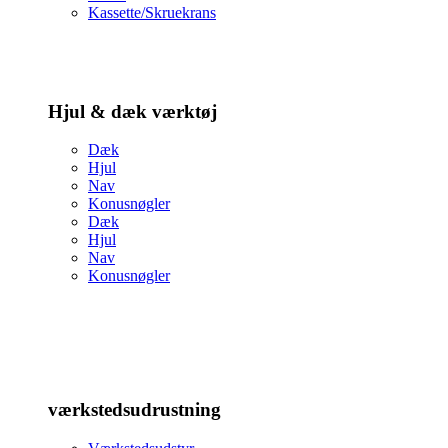
Kassette/Skruekrans
Hjul & dæk værktøj
Dæk
Hjul
Nav
Konusnøgler
Dæk
Hjul
Nav
Konusnøgler
værkstedsudrustning