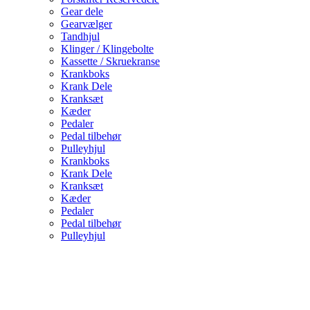
Gear dele
Gearvælger
Tandhjul
Klinger / Klingebolte
Kassette / Skruekranse
Krankboks
Krank Dele
Kranksæt
Kæder
Pedaler
Pedal tilbehør
Pulleyhjul
Krankboks
Krank Dele
Kranksæt
Kæder
Pedaler
Pedal tilbehør
Pulleyhjul