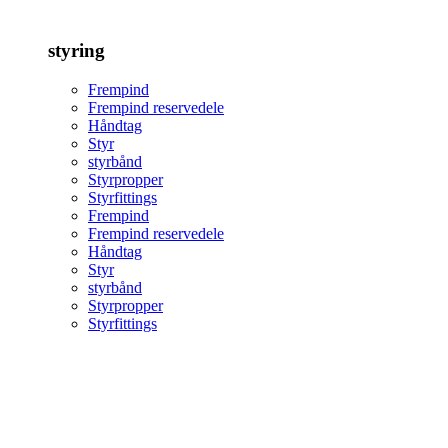
styring
Frempind
Frempind reservedele
Håndtag
Styr
styrbånd
Styrpropper
Styrfittings
Frempind
Frempind reservedele
Håndtag
Styr
styrbånd
Styrpropper
Styrfittings