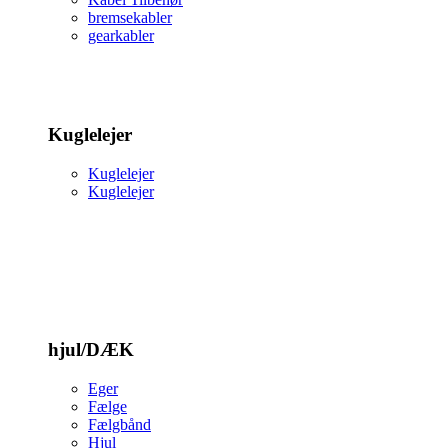
bremsekabler
gearkabler
Kuglelejer
Kuglelejer
Kuglelejer
hjul/DÆK
Eger
Fælge
Fælgbånd
Hjul