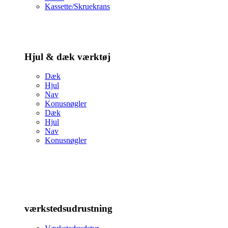
Kassette/Skruekrans
Hjul & dæk værktøj
Dæk
Hjul
Nav
Konusnøgler
Dæk
Hjul
Nav
Konusnøgler
værkstedsudrustning