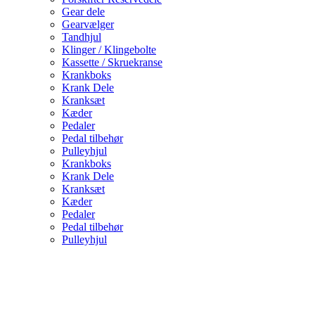
Gear dele
Gearvælger
Tandhjul
Klinger / Klingebolte
Kassette / Skruekranse
Krankboks
Krank Dele
Kranksæt
Kæder
Pedaler
Pedal tilbehør
Pulleyhjul
Krankboks
Krank Dele
Kranksæt
Kæder
Pedaler
Pedal tilbehør
Pulleyhjul