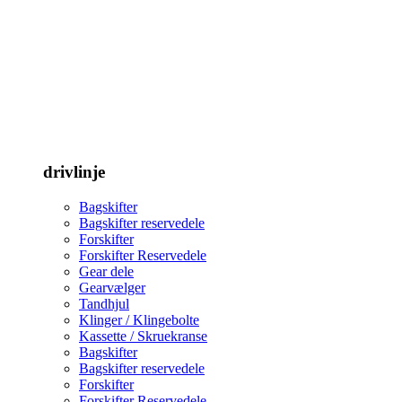
drivlinje
Bagskifter
Bagskifter reservedele
Forskifter
Forskifter Reservedele
Gear dele
Gearvælger
Tandhjul
Klinger / Klingebolte
Kassette / Skruekranse
Bagskifter
Bagskifter reservedele
Forskifter
Forskifter Reservedele