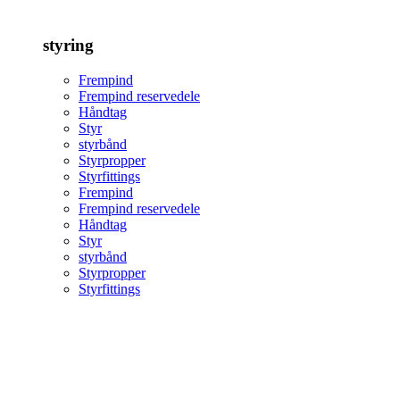
styring
Frempind
Frempind reservedele
Håndtag
Styr
styrbånd
Styrpropper
Styrfittings
Frempind
Frempind reservedele
Håndtag
Styr
styrbånd
Styrpropper
Styrfittings