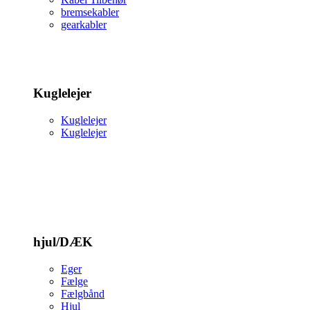
bremsekabler
gearkabler
Kuglelejer
Kuglelejer
Kuglelejer
hjul/DÆK
Eger
Fælge
Fælgbånd
Hjul