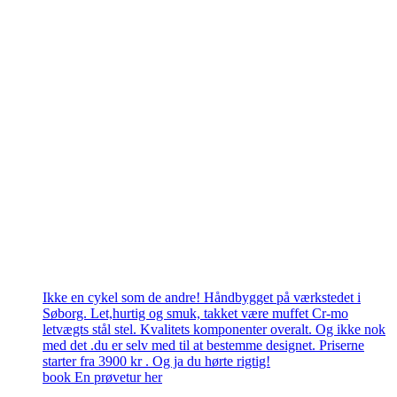
Ikke en cykel som de andre! Håndbygget på værkstedet i
Søborg. Let,hurtig og smuk, takket være muffet Cr-mo
letvægts stål stel. Kvalitets komponenter overalt. Og ikke nok
med det .du er selv med til at bestemme designet. Priserne
starter fra 3900 kr . Og ja du hørte rigtig!
book En prøvetur her