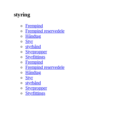
styring
Frempind
Frempind reservedele
Håndtag
Styr
styrbånd
Styrpropper
Styrfittings
Frempind
Frempind reservedele
Håndtag
Styr
styrbånd
Styrpropper
Styrfittings