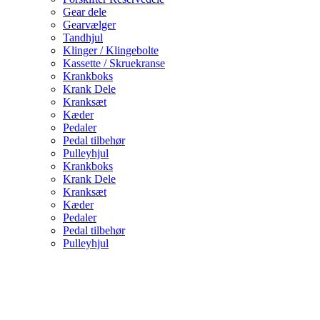
Gear dele
Gearvælger
Tandhjul
Klinger / Klingebolte
Kassette / Skruekranse
Krankboks
Krank Dele
Kranksæt
Kæder
Pedaler
Pedal tilbehør
Pulleyhjul
Krankboks
Krank Dele
Kranksæt
Kæder
Pedaler
Pedal tilbehør
Pulleyhjul