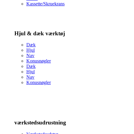
Kassette/Skruekrans
Hjul & dæk værktøj
Dæk
Hjul
Nav
Konusnøgler
Dæk
Hjul
Nav
Konusnøgler
værkstedsudrustning