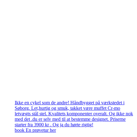
Ikke en cykel som de andre! Håndbygget på værkstedet i
Søborg. Let,hurtig og smuk, takket være muffet Cr-mo
letvægts stål stel. Kvalitets komponenter overalt. Og ikke nok
med det .du er selv med til at bestemme designet. Priserne
starter fra 3900 kr . Og ja du hørte rigtig!
book En prøvetur her