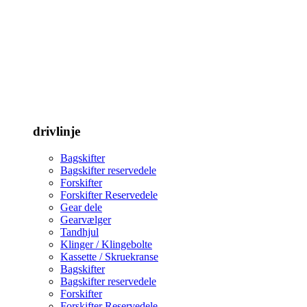
drivlinje
Bagskifter
Bagskifter reservedele
Forskifter
Forskifter Reservedele
Gear dele
Gearvælger
Tandhjul
Klinger / Klingebolte
Kassette / Skruekranse
Bagskifter
Bagskifter reservedele
Forskifter
Forskifter Reservedele