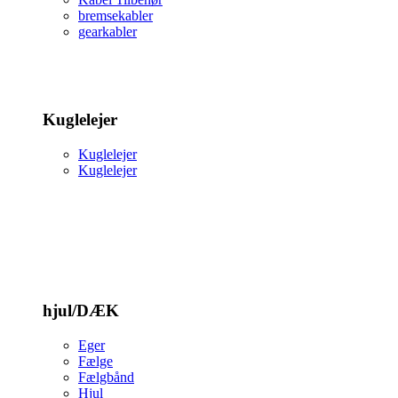
bremsekabler
gearkabler
Kuglelejer
Kuglelejer
Kuglelejer
hjul/DÆK
Eger
Fælge
Fælgbånd
Hjul