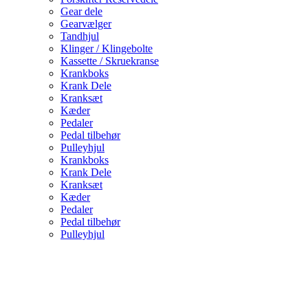
Gear dele
Gearvælger
Tandhjul
Klinger / Klingebolte
Kassette / Skruekranse
Krankboks
Krank Dele
Kranksæt
Kæder
Pedaler
Pedal tilbehør
Pulleyhjul
Krankboks
Krank Dele
Kranksæt
Kæder
Pedaler
Pedal tilbehør
Pulleyhjul