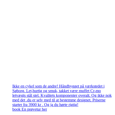
Ikke en cykel som de andre! Håndbygget på værkstedet i
Søborg. Let,hurtig og smuk, takket være muffet Cr-mo
letvægts stål stel. Kvalitets komponenter overalt. Og ikke nok
med det .du er selv med til at bestemme designet. Priserne
starter fra 3900 kr . Og ja du hørte rigtig!
book En prøvetur her