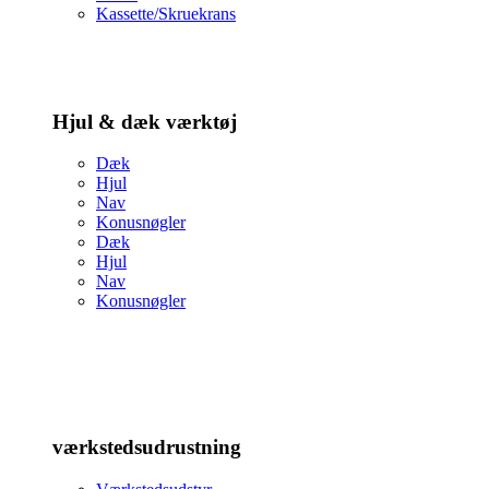
Kassette/Skruekrans
Hjul & dæk værktøj
Dæk
Hjul
Nav
Konusnøgler
Dæk
Hjul
Nav
Konusnøgler
værkstedsudrustning