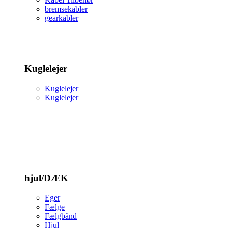
bremsekabler
gearkabler
Kuglelejer
Kuglelejer
Kuglelejer
hjul/DÆK
Eger
Fælge
Fælgbånd
Hjul