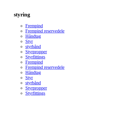
styring
Frempind
Frempind reservedele
Håndtag
Styr
styrbånd
Styrpropper
Styrfittings
Frempind
Frempind reservedele
Håndtag
Styr
styrbånd
Styrpropper
Styrfittings