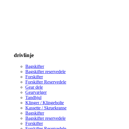
drivlinje
Bagskifter
Bagskifter reservedele
Forskifter
Forskifter Reservedele
Gear dele
Gearvælger
Tandhjul
Klinger / Klingebolte
Kassette / Skruekranse
Bagskifter
Bagskifter reservedele
Forskifter
Forskifter Reservedele