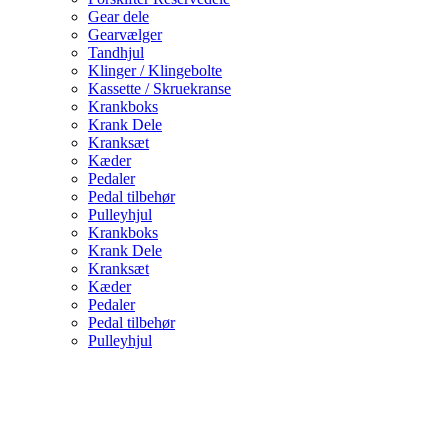
Gear dele
Gearvælger
Tandhjul
Klinger / Klingebolte
Kassette / Skruekranse
Krankboks
Krank Dele
Kranksæt
Kæder
Pedaler
Pedal tilbehør
Pulleyhjul
Krankboks
Krank Dele
Kranksæt
Kæder
Pedaler
Pedal tilbehør
Pulleyhjul