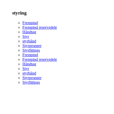
styring
Frempind
Frempind reservedele
Håndtag
Styr
styrbånd
Styrpropper
Styrfittings
Frempind
Frempind reservedele
Håndtag
Styr
styrbånd
Styrpropper
Styrfittings