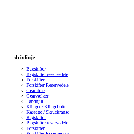
drivlinje
Bagskifter
Bagskifter reservedele
Forskifter
Forskifter Reservedele
Gear dele
Gearvælger
Tandhjul
Klinger / Klingebolte
Kassette / Skruekranse
Bagskifter
Bagskifter reservedele
Forskifter
Forskifter Reservedele