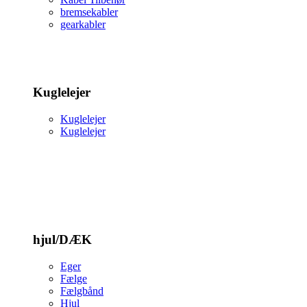
bremsekabler
gearkabler
Kuglelejer
Kuglelejer
Kuglelejer
hjul/DÆK
Eger
Fælge
Fælgbånd
Hjul