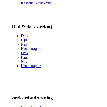
Kassette/Skruekrans
Hjul & dæk værktøj
Dæk
Hjul
Nav
Konusnøgler
Dæk
Hjul
Nav
Konusnøgler
værkstedsudrustning