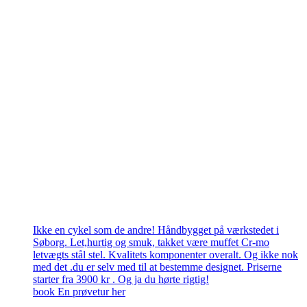
Ikke en cykel som de andre! Håndbygget på værkstedet i
Søborg. Let,hurtig og smuk, takket være muffet Cr-mo
letvægts stål stel. Kvalitets komponenter overalt. Og ikke nok
med det .du er selv med til at bestemme designet. Priserne
starter fra 3900 kr . Og ja du hørte rigtig!
book En prøvetur her