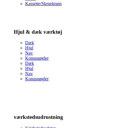
Kassette/Skruekrans
Hjul & dæk værktøj
Dæk
Hjul
Nav
Konusnøgler
Dæk
Hjul
Nav
Konusnøgler
værkstedsudrustning