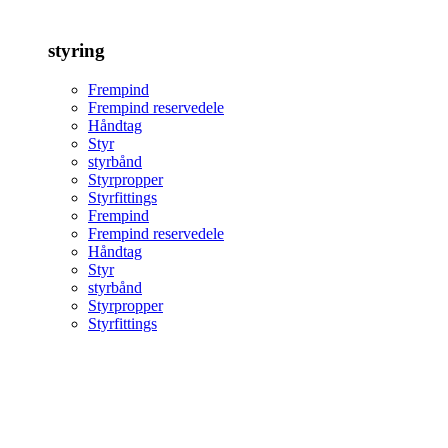
styring
Frempind
Frempind reservedele
Håndtag
Styr
styrbånd
Styrpropper
Styrfittings
Frempind
Frempind reservedele
Håndtag
Styr
styrbånd
Styrpropper
Styrfittings