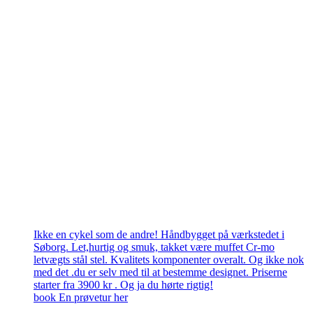
Ikke en cykel som de andre! Håndbygget på værkstedet i
Søborg. Let,hurtig og smuk, takket være muffet Cr-mo
letvægts stål stel. Kvalitets komponenter overalt. Og ikke nok
med det .du er selv med til at bestemme designet. Priserne
starter fra 3900 kr . Og ja du hørte rigtig!
book En prøvetur her