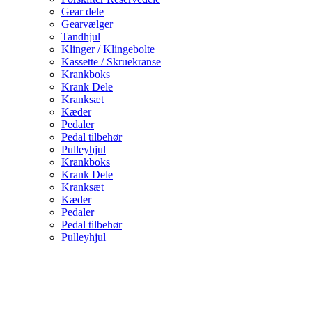
Gear dele
Gearvælger
Tandhjul
Klinger / Klingebolte
Kassette / Skruekranse
Krankboks
Krank Dele
Kranksæt
Kæder
Pedaler
Pedal tilbehør
Pulleyhjul
Krankboks
Krank Dele
Kranksæt
Kæder
Pedaler
Pedal tilbehør
Pulleyhjul