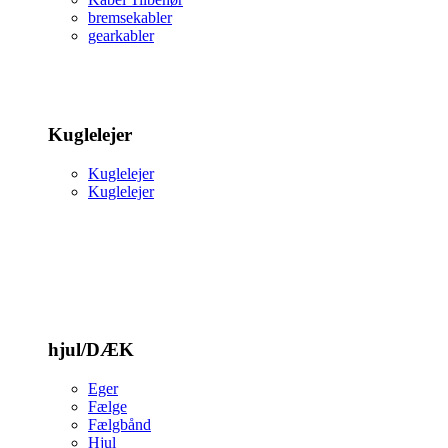
bremsekabler
gearkabler
Kuglelejer
Kuglelejer
Kuglelejer
hjul/DÆK
Eger
Fælge
Fælgbånd
Hjul