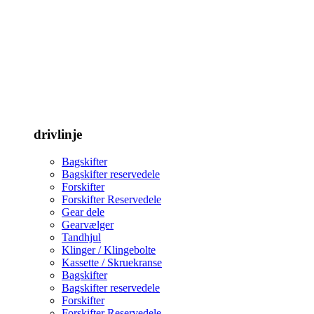
drivlinje
Bagskifter
Bagskifter reservedele
Forskifter
Forskifter Reservedele
Gear dele
Gearvælger
Tandhjul
Klinger / Klingebolte
Kassette / Skruekranse
Bagskifter
Bagskifter reservedele
Forskifter
Forskifter Reservedele