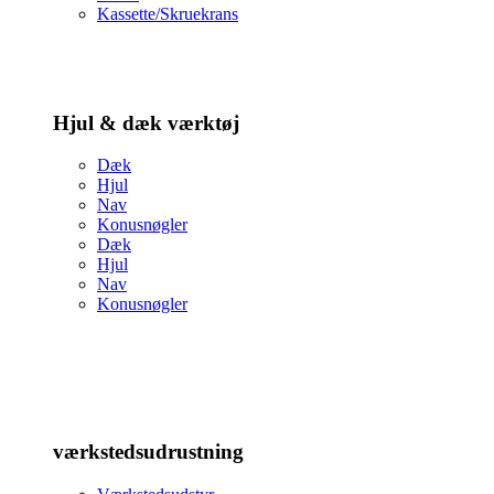
Kassette/Skruekrans
Hjul & dæk værktøj
Dæk
Hjul
Nav
Konusnøgler
Dæk
Hjul
Nav
Konusnøgler
værkstedsudrustning