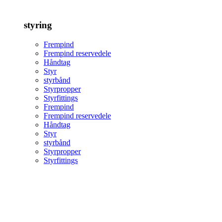
styring
Frempind
Frempind reservedele
Håndtag
Styr
styrbånd
Styrpropper
Styrfittings
Frempind
Frempind reservedele
Håndtag
Styr
styrbånd
Styrpropper
Styrfittings