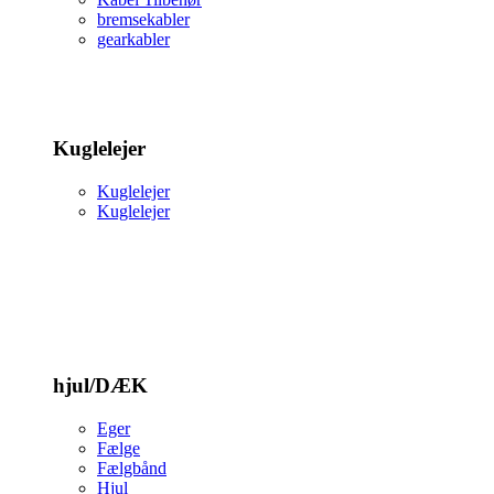
bremsekabler
gearkabler
Kuglelejer
Kuglelejer
Kuglelejer
hjul/DÆK
Eger
Fælge
Fælgbånd
Hjul