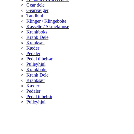
Gear dele
Gearvælger
Tandhjul
Klinger / Klingebolte
Kassette / Skruekranse
Krankboks
Krank Dele
Kranksæt
Kæder
Pedaler
Pedal tilbehør
Pulleyhjul
Krankboks
Krank Dele
Kranksæt
Kæder
Pedaler
Pedal tilbehør
Pulleyhjul