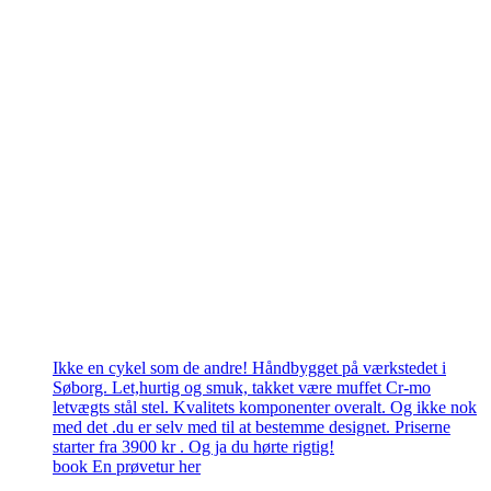
Ikke en cykel som de andre! Håndbygget på værkstedet i
Søborg. Let,hurtig og smuk, takket være muffet Cr-mo
letvægts stål stel. Kvalitets komponenter overalt. Og ikke nok
med det .du er selv med til at bestemme designet. Priserne
starter fra 3900 kr . Og ja du hørte rigtig!
book En prøvetur her