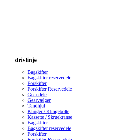
drivlinje
Bagskifter
Bagskifter reservedele
Forskifter
Forskifter Reservedele
Gear dele
Gearvælger
Tandhjul
Klinger / Klingebolte
Kassette / Skruekranse
Bagskifter
Bagskifter reservedele
Forskifter
Forskifter Reservedele