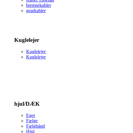
bremsekabler
gearkabler
Kuglelejer
Kuglelejer
Kuglelejer
hjul/DÆK
Eger
Fælge
Fælgbånd
Hjul