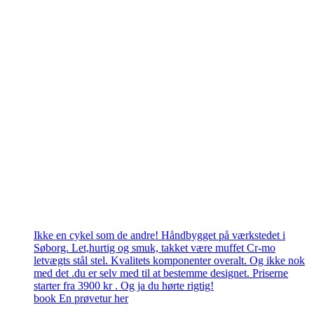
Ikke en cykel som de andre! Håndbygget på værkstedet i
Søborg. Let,hurtig og smuk, takket være muffet Cr-mo
letvægts stål stel. Kvalitets komponenter overalt. Og ikke nok
med det .du er selv med til at bestemme designet. Priserne
starter fra 3900 kr . Og ja du hørte rigtig!
book En prøvetur her