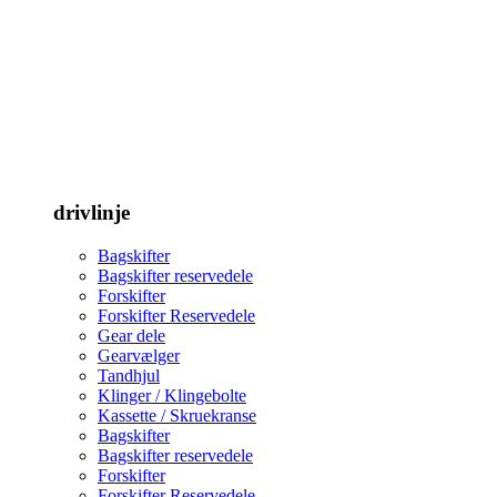
drivlinje
Bagskifter
Bagskifter reservedele
Forskifter
Forskifter Reservedele
Gear dele
Gearvælger
Tandhjul
Klinger / Klingebolte
Kassette / Skruekranse
Bagskifter
Bagskifter reservedele
Forskifter
Forskifter Reservedele