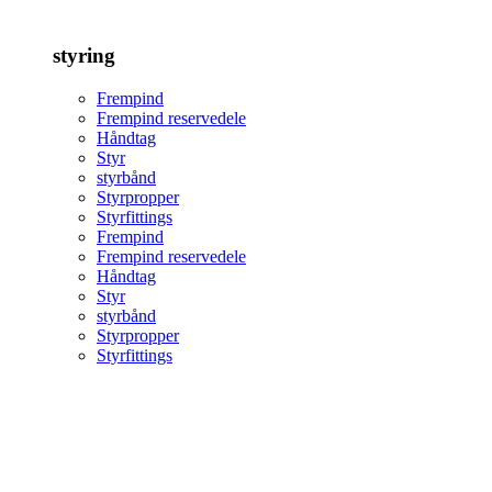
styring
Frempind
Frempind reservedele
Håndtag
Styr
styrbånd
Styrpropper
Styrfittings
Frempind
Frempind reservedele
Håndtag
Styr
styrbånd
Styrpropper
Styrfittings