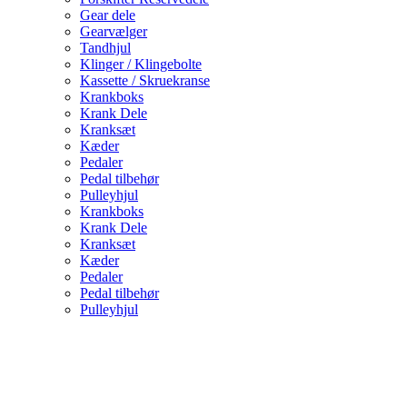
Gear dele
Gearvælger
Tandhjul
Klinger / Klingebolte
Kassette / Skruekranse
Krankboks
Krank Dele
Kranksæt
Kæder
Pedaler
Pedal tilbehør
Pulleyhjul
Krankboks
Krank Dele
Kranksæt
Kæder
Pedaler
Pedal tilbehør
Pulleyhjul