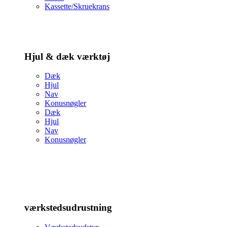
Kassette/Skruekrans
Hjul & dæk værktøj
Dæk
Hjul
Nav
Konusnøgler
Dæk
Hjul
Nav
Konusnøgler
værkstedsudrustning