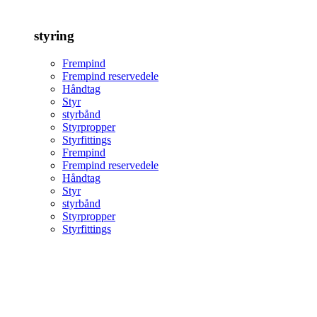
styring
Frempind
Frempind reservedele
Håndtag
Styr
styrbånd
Styrpropper
Styrfittings
Frempind
Frempind reservedele
Håndtag
Styr
styrbånd
Styrpropper
Styrfittings