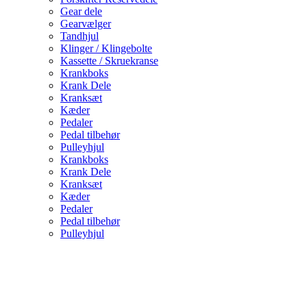
Gear dele
Gearvælger
Tandhjul
Klinger / Klingebolte
Kassette / Skruekranse
Krankboks
Krank Dele
Kranksæt
Kæder
Pedaler
Pedal tilbehør
Pulleyhjul
Krankboks
Krank Dele
Kranksæt
Kæder
Pedaler
Pedal tilbehør
Pulleyhjul