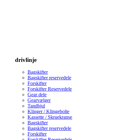
drivlinje
Bagskifter
Bagskifter reservedele
Forskifter
Forskifter Reservedele
Gear dele
Gearvælger
Tandhjul
Klinger / Klingebolte
Kassette / Skruekranse
Bagskifter
Bagskifter reservedele
Forskifter
Forskifter Reservedele