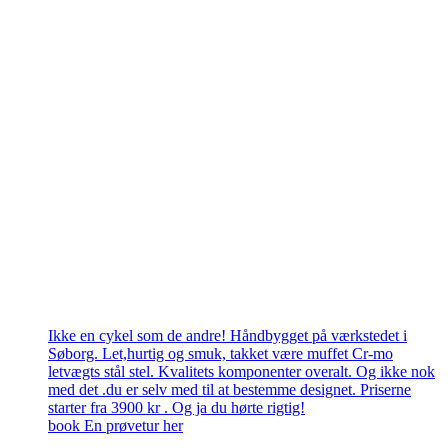
Ikke en cykel som de andre! Håndbygget på værkstedet i
Søborg. Let,hurtig og smuk, takket være muffet Cr-mo
letvægts stål stel. Kvalitets komponenter overalt. Og ikke nok
med det .du er selv med til at bestemme designet. Priserne
starter fra 3900 kr . Og ja du hørte rigtig!
book En prøvetur her