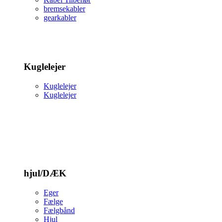
bremsekabler
gearkabler
Kuglelejer
Kuglelejer
Kuglelejer
hjul/DÆK
Eger
Fælge
Fælgbånd
Hjul