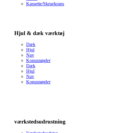
Kassette/Skruekrans
Hjul & dæk værktøj
Dæk
Hjul
Nav
Konusnøgler
Dæk
Hjul
Nav
Konusnøgler
værkstedsudrustning