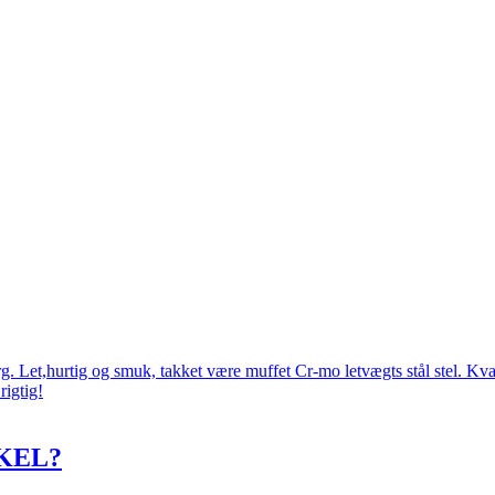
 Let,hurtig og smuk, takket være muffet Cr-mo letvægts stål stel. Kval
rigtig!
KEL?