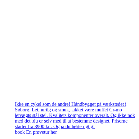
Ikke en cykel som de andre! Håndbygget på værkstedet i
Søborg. Let,hurtig og smuk, takket være muffet Cr-mo
letvægts stål stel. Kvalitets komponenter overalt. Og ikke nok
med det .du er selv med til at bestemme designet. Priserne
starter fra 3900 kr . Og ja du hørte rigtig!
book En prøvetur her