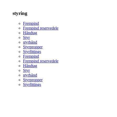
styring
Frempind
Frempind reservedele
Håndtag
Styr
styrbånd
Styrpropper
Styrfittings
Frempind
Frempind reservedele
Håndtag
Styr
styrbånd
Styrpropper
Styrfittings