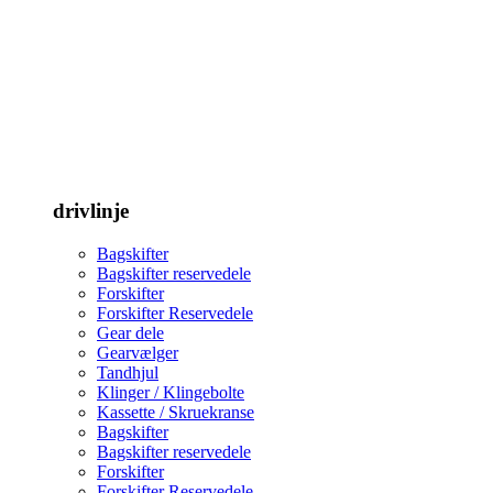
drivlinje
Bagskifter
Bagskifter reservedele
Forskifter
Forskifter Reservedele
Gear dele
Gearvælger
Tandhjul
Klinger / Klingebolte
Kassette / Skruekranse
Bagskifter
Bagskifter reservedele
Forskifter
Forskifter Reservedele