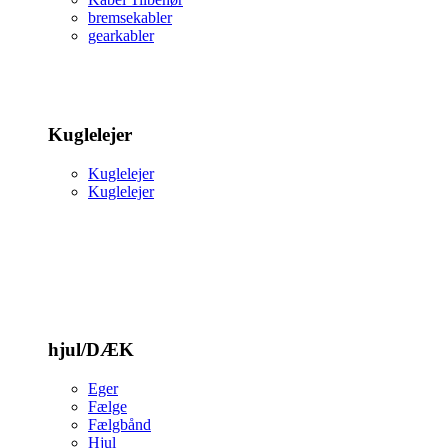
bremsekabler
gearkabler
Kuglelejer
Kuglelejer
Kuglelejer
hjul/DÆK
Eger
Fælge
Fælgbånd
Hjul