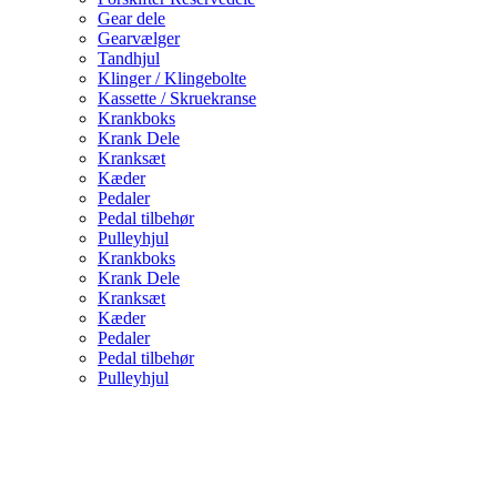
Gear dele
Gearvælger
Tandhjul
Klinger / Klingebolte
Kassette / Skruekranse
Krankboks
Krank Dele
Kranksæt
Kæder
Pedaler
Pedal tilbehør
Pulleyhjul
Krankboks
Krank Dele
Kranksæt
Kæder
Pedaler
Pedal tilbehør
Pulleyhjul