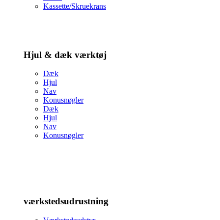
Kassette/Skruekrans
Hjul & dæk værktøj
Dæk
Hjul
Nav
Konusnøgler
Dæk
Hjul
Nav
Konusnøgler
værkstedsudrustning