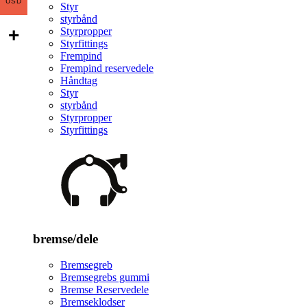
USD
Styr
styrbånd
Styrpropper
Styrfittings
Frempind
Frempind reservedele
Håndtag
Styr
styrbånd
Styrpropper
Styrfittings
bremse/dele
Bremsegreb
Bremsegrebs gummi
Bremse Reservedele
Bremseklodser