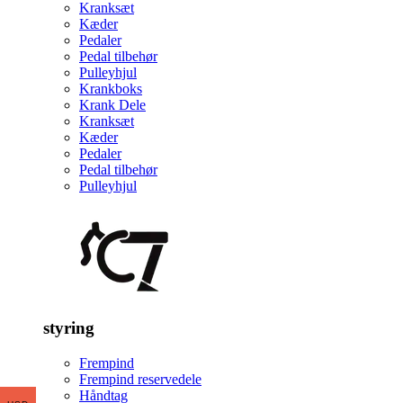
Kranksæt
Kæder
Pedaler
Pedal tilbehør
Pulleyhjul
Krankboks
Krank Dele
Kranksæt
Kæder
Pedaler
Pedal tilbehør
Pulleyhjul
styring
Frempind
Frempind reservedele
Håndtag