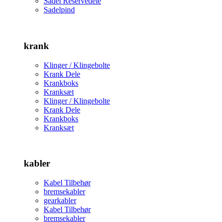
Sadel Reservedele
Sadelpind
krank
Klinger / Klingebolte
Krank Dele
Krankboks
Kranksæt
Klinger / Klingebolte
Krank Dele
Krankboks
Kranksæt
kabler
Kabel Tilbehør
bremsekabler
gearkabler
Kabel Tilbehør
bremsekabler