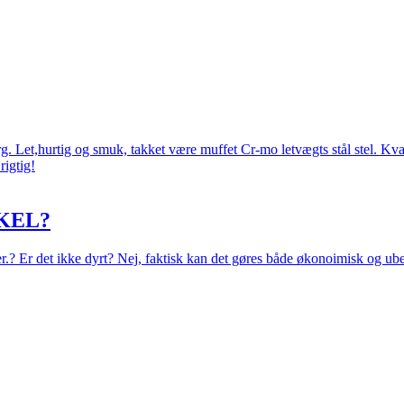
 Let,hurtig og smuk, takket være muffet Cr-mo letvægts stål stel. Kval
rigtig!
KEL?
eer.? Er det ikke dyrt? Nej, faktisk kan det gøres både økonoimisk og ub