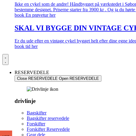
Ikke en cykel som de andre! Håndbygget på værkstedet i Søborg.
bestemme designet. Priserne starter fra 3900 kr . Og ja du hørte 
book En prøvetur her
SKAL VI BYGGE DIN VINTAGE CY
Er du ude efter en vintage cykel bygget helt efter dine egne id
book tid her
RESERVEDELE
Close RESERVEDELE
Open RESERVEDELE
drivlinje
Bagskifter
Bagskifter reservedele
Forskifter
Forskifter Reservedele
Gear dele