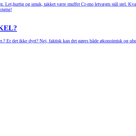
 Let,hurtig og smuk, takket være muffet Cr-mo letvægts stål stel. Kval
rigtig!
KEL?
eer.? Er det ikke dyrt? Nej, faktisk kan det gøres både økonoimisk og ub