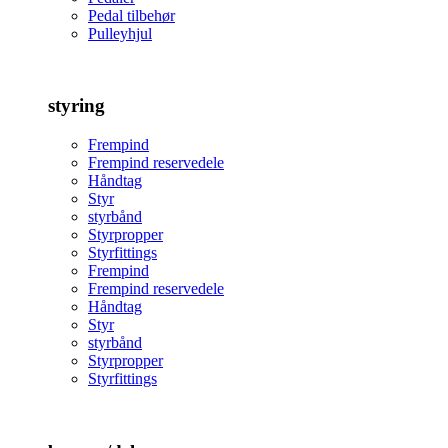
Pedal tilbehør
Pulleyhjul
styring
Frempind
Frempind reservedele
Håndtag
Styr
styrbånd
Styrpropper
Styrfittings
Frempind
Frempind reservedele
Håndtag
Styr
styrbånd
Styrpropper
Styrfittings