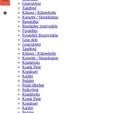
USD
Gearvælger
Tandhjul
Klinger / Klingebolte
Kassette / Skruekranse
Bagskifter
Bagskifter reservedele
Forskifter
Forskifter Reservedele
Gear dele
Gearvælger
Tandhjul
Klinger / Klingebolte
Kassette / Skruekranse
Krankboks
Krank Dele
Kranksæt
Kæder
Pedaler
Pedal tilbehør
Pulleyhjul
Krankboks
Krank Dele
Kranksæt
Kæder
Pedaler