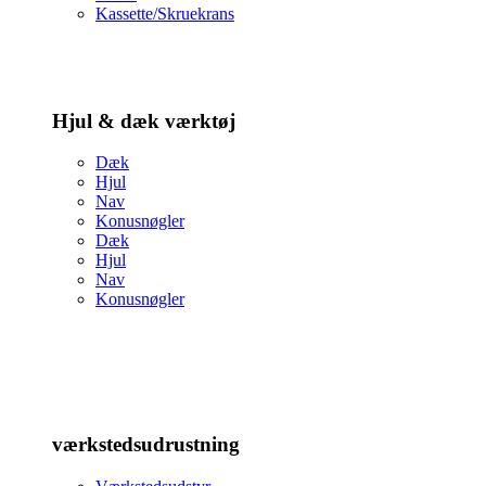
Kassette/Skruekrans
Hjul & dæk værktøj
Dæk
Hjul
Nav
Konusnøgler
Dæk
Hjul
Nav
Konusnøgler
værkstedsudrustning