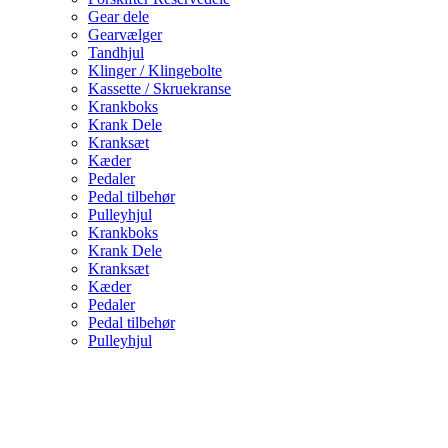
Gear dele
Gearvælger
Tandhjul
Klinger / Klingebolte
Kassette / Skruekranse
Krankboks
Krank Dele
Kranksæt
Kæder
Pedaler
Pedal tilbehør
Pulleyhjul
Krankboks
Krank Dele
Kranksæt
Kæder
Pedaler
Pedal tilbehør
Pulleyhjul