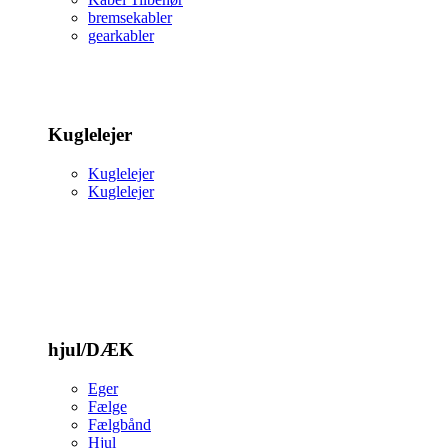
bremsekabler
gearkabler
Kuglelejer
Kuglelejer
Kuglelejer
hjul/DÆK
Eger
Fælge
Fælgbånd
Hjul