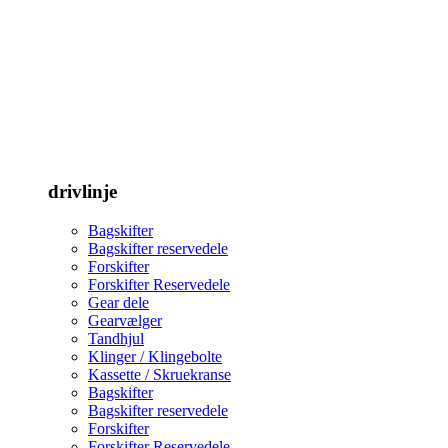
drivlinje
Bagskifter
Bagskifter reservedele
Forskifter
Forskifter Reservedele
Gear dele
Gearvælger
Tandhjul
Klinger / Klingebolte
Kassette / Skruekranse
Bagskifter
Bagskifter reservedele
Forskifter
Forskifter Reservedele