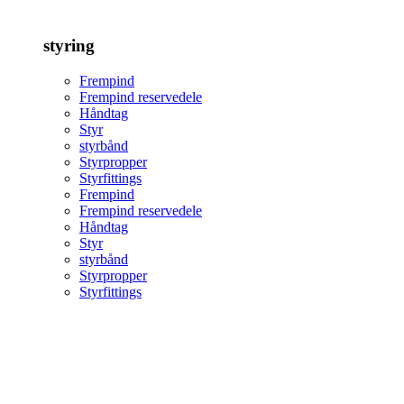
styring
Frempind
Frempind reservedele
Håndtag
Styr
styrbånd
Styrpropper
Styrfittings
Frempind
Frempind reservedele
Håndtag
Styr
styrbånd
Styrpropper
Styrfittings