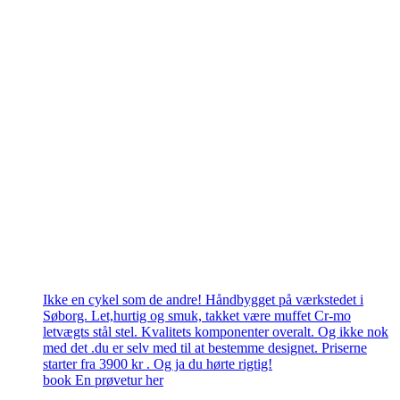
Ikke en cykel som de andre! Håndbygget på værkstedet i
Søborg. Let,hurtig og smuk, takket være muffet Cr-mo
letvægts stål stel. Kvalitets komponenter overalt. Og ikke nok
med det .du er selv med til at bestemme designet. Priserne
starter fra 3900 kr . Og ja du hørte rigtig!
book En prøvetur her