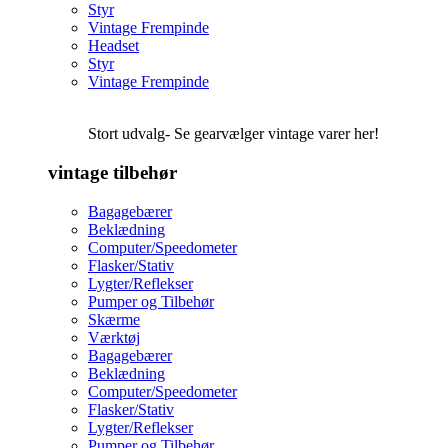
Styr
Vintage Frempinde
Headset
Styr
Vintage Frempinde
Stort udvalg- Se gearvælger vintage varer her!
vintage tilbehør
Bagagebærer
Beklædning
Computer/Speedometer
Flasker/Stativ
Lygter/Reflekser
Pumper og Tilbehør
Skærme
Værktøj
Bagagebærer
Beklædning
Computer/Speedometer
Flasker/Stativ
Lygter/Reflekser
Pumper og Tilbehør