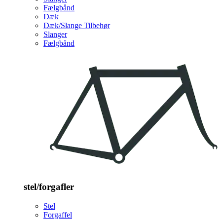
Fælgbånd
Dæk
Dæk/Slange Tilbehør
Slanger
Fælgbånd
stel/forgafler
Stel
Forgaffel