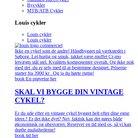
Bycykler
MTB/ATB Cykler
Louis cykler
Louis cykler
Louis cykler
Ikke en cykel som de andre! Håndbygget på værkstedet i
Søborg. Let,hurtig og smuk, takket være muffet Cr-mo
letvægts stål stel. Kvalitets komponenter overalt. Og ikke nok
med det .du er selv med til at bestemme designet. Priserne
starter fra 3900 kr . Og ja du hørte rigtig!
book En prøvetur her
SKAL VI BYGGE DIN VINTAGE
CYKEL?
Er du ude efter en vintage cykel bygget helt efter dine egne
ideer.? Er det ikke dyrt? Nej, faktisk kan det gøres både
økonoimisk og ubesværet. Reserver en tid med os, så vi kan
drøfte mulighederne!
book tid her