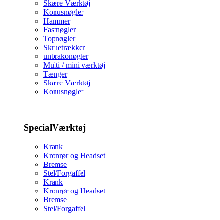
Skære Værktøj
Konusnøgler
Hammer
Fastnøgler
Topnøgler
Skruetrækker
unbrakonøgler
Multi / mini værktøj
Tænger
Skære Værktøj
Konusnøgler
SpecialVærktøj
Krank
Kronrør og Headset
Bremse
Stel/Forgaffel
Krank
Kronrør og Headset
Bremse
Stel/Forgaffel