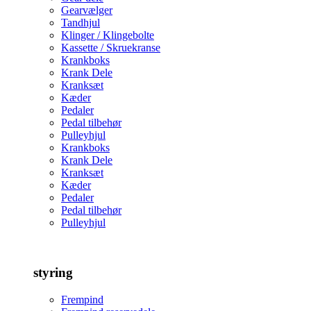
Gearvælger
Tandhjul
Klinger / Klingebolte
Kassette / Skruekranse
Krankboks
Krank Dele
Kranksæt
Kæder
Pedaler
Pedal tilbehør
Pulleyhjul
Krankboks
Krank Dele
Kranksæt
Kæder
Pedaler
Pedal tilbehør
Pulleyhjul
styring
Frempind