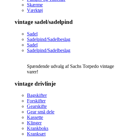
Skærme
Værktøj
vintage sadel/sadelpind
Sadel
Sadelpind/Sadelbeslag
Sadel
Sadelpind/Sadelbeslag
Spændende udvalg af Sachs Torpedo vintage
varer!
vintage drivlinje
Bagskifter
Forskifter
Gearskifte
Gear små dele
Kassette
Klinger
Krankboks
Kranksæt