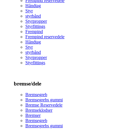
Frempind reservedele
Håndtag
Styr
styrbånd
Styrpropper
Styrfittings
Frempind
Frempind reservedele
Håndtag
Styr
styrbånd
Styrpropper
Styrfittings
bremse/dele
Bremsegreb
Bremsegrebs gummi
Bremse Reservedele
Bremseklodser
Bremser
Bremsegreb
Bremsegrebs gummi