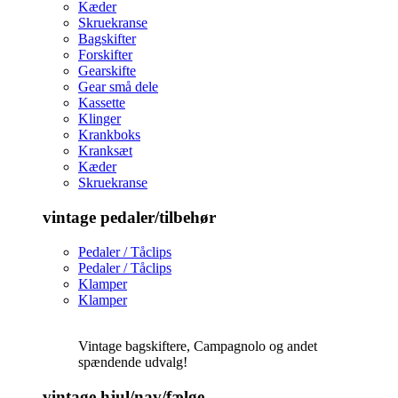
Kæder
Skruekranse
Bagskifter
Forskifter
Gearskifte
Gear små dele
Kassette
Klinger
Krankboks
Kranksæt
Kæder
Skruekranse
vintage pedaler/tilbehør
Pedaler / Tåclips
Pedaler / Tåclips
Klamper
Klamper
Vintage bagskiftere, Campagnolo og andet
spændende udvalg!
vintage hjul/nav/fælge