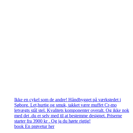
Ikke en cykel som de andre! Håndbygget på værkstedet i
Søborg. Let,hurtig og smuk, takket være muffet Cr-mo
letvægts stål stel. Kvalitets komponenter overalt. Og ikke nok
med det .du er selv med til at bestemme designet. Priserne
starter fra 3900 kr . Og ja du hørte rigtig!
book En prøvetur her