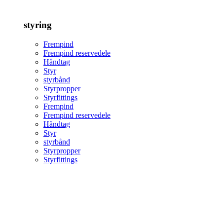
styring
Frempind
Frempind reservedele
Håndtag
Styr
styrbånd
Styrpropper
Styrfittings
Frempind
Frempind reservedele
Håndtag
Styr
styrbånd
Styrpropper
Styrfittings