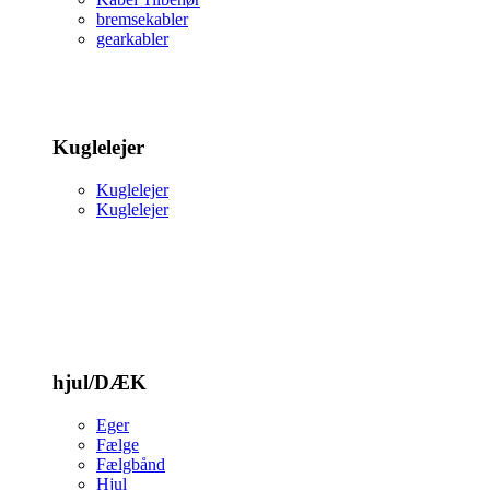
bremsekabler
gearkabler
Kuglelejer
Kuglelejer
Kuglelejer
hjul/DÆK
Eger
Fælge
Fælgbånd
Hjul