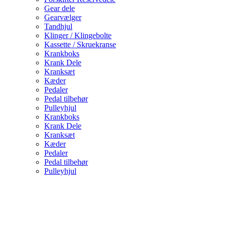
Gear dele
Gearvælger
Tandhjul
Klinger / Klingebolte
Kassette / Skruekranse
Krankboks
Krank Dele
Kranksæt
Kæder
Pedaler
Pedal tilbehør
Pulleyhjul
Krankboks
Krank Dele
Kranksæt
Kæder
Pedaler
Pedal tilbehør
Pulleyhjul