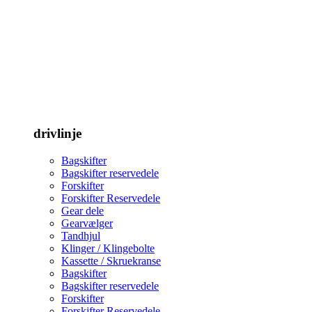
drivlinje
Bagskifter
Bagskifter reservedele
Forskifter
Forskifter Reservedele
Gear dele
Gearvælger
Tandhjul
Klinger / Klingebolte
Kassette / Skruekranse
Bagskifter
Bagskifter reservedele
Forskifter
Forskifter Reservedele