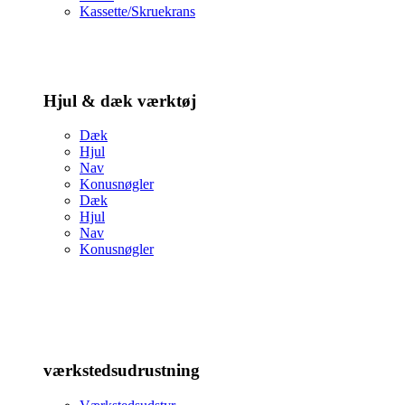
Kassette/Skruekrans
Hjul & dæk værktøj
Dæk
Hjul
Nav
Konusnøgler
Dæk
Hjul
Nav
Konusnøgler
værkstedsudrustning