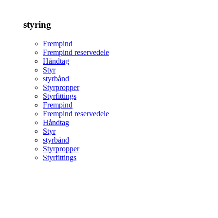
styring
Frempind
Frempind reservedele
Håndtag
Styr
styrbånd
Styrpropper
Styrfittings
Frempind
Frempind reservedele
Håndtag
Styr
styrbånd
Styrpropper
Styrfittings