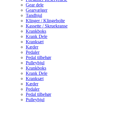
Gear dele
Gearvælger
Tandhjul
Klinger / Klingebolte
Kassette / Skruekranse
Krankboks
Krank Dele
Kranksæt
Kæder
Pedaler
Pedal tilbehør
Pulleyhjul
Krankboks
Krank Dele
Kranksæt
Kæder
Pedaler
Pedal tilbehør
Pulleyhjul