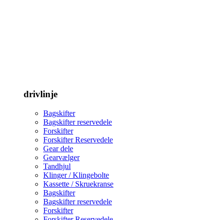
drivlinje
Bagskifter
Bagskifter reservedele
Forskifter
Forskifter Reservedele
Gear dele
Gearvælger
Tandhjul
Klinger / Klingebolte
Kassette / Skruekranse
Bagskifter
Bagskifter reservedele
Forskifter
Forskifter Reservedele