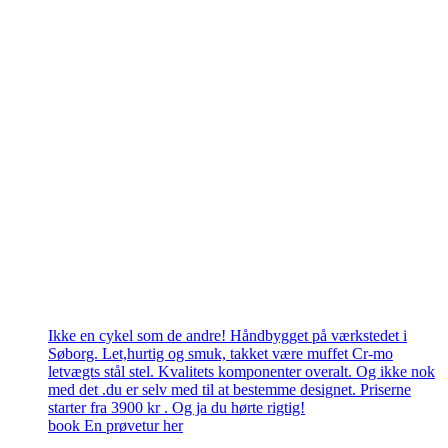
Ikke en cykel som de andre! Håndbygget på værkstedet i
Søborg. Let,hurtig og smuk, takket være muffet Cr-mo
letvægts stål stel. Kvalitets komponenter overalt. Og ikke nok
med det .du er selv med til at bestemme designet. Priserne
starter fra 3900 kr . Og ja du hørte rigtig!
book En prøvetur her