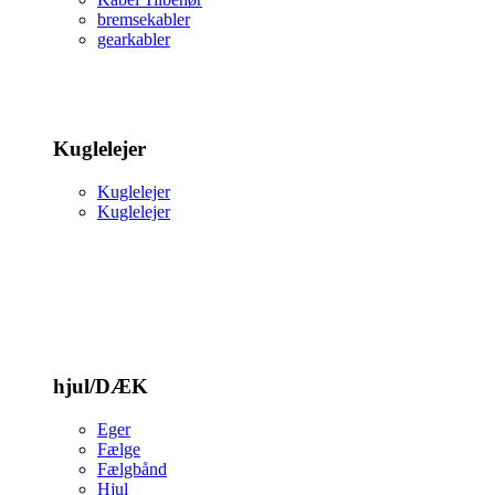
bremsekabler
gearkabler
Kuglelejer
Kuglelejer
Kuglelejer
hjul/DÆK
Eger
Fælge
Fælgbånd
Hjul