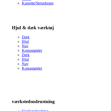
Kassette/Skruekrans
Hjul & dæk værktøj
Dæk
Hjul
Nav
Konusnøgler
Dæk
Hjul
Nav
Konusnøgler
værkstedsudrustning