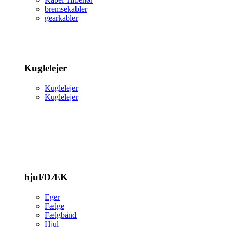
bremsekabler
gearkabler
Kuglelejer
Kuglelejer
Kuglelejer
hjul/DÆK
Eger
Fælge
Fælgbånd
Hjul