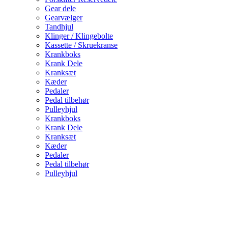
Gear dele
Gearvælger
Tandhjul
Klinger / Klingebolte
Kassette / Skruekranse
Krankboks
Krank Dele
Kranksæt
Kæder
Pedaler
Pedal tilbehør
Pulleyhjul
Krankboks
Krank Dele
Kranksæt
Kæder
Pedaler
Pedal tilbehør
Pulleyhjul