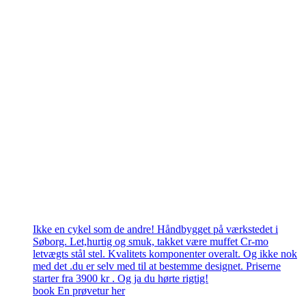
Ikke en cykel som de andre! Håndbygget på værkstedet i
Søborg. Let,hurtig og smuk, takket være muffet Cr-mo
letvægts stål stel. Kvalitets komponenter overalt. Og ikke nok
med det .du er selv med til at bestemme designet. Priserne
starter fra 3900 kr . Og ja du hørte rigtig!
book En prøvetur her