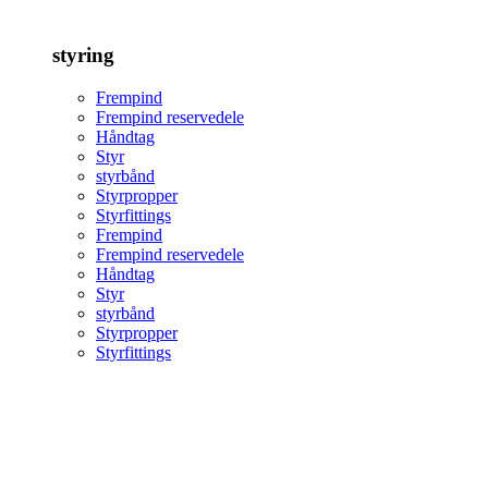
styring
Frempind
Frempind reservedele
Håndtag
Styr
styrbånd
Styrpropper
Styrfittings
Frempind
Frempind reservedele
Håndtag
Styr
styrbånd
Styrpropper
Styrfittings