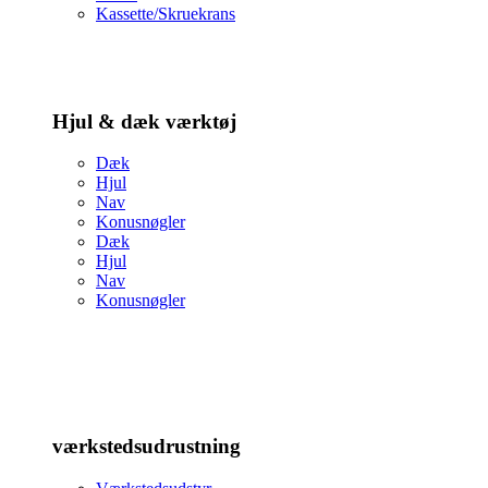
Kassette/Skruekrans
Hjul & dæk værktøj
Dæk
Hjul
Nav
Konusnøgler
Dæk
Hjul
Nav
Konusnøgler
værkstedsudrustning