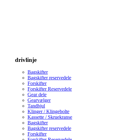
drivlinje
Bagskifter
Bagskifter reservedele
Forskifter
Forskifter Reservedele
Gear dele
Gearvælger
Tandhjul
Klinger / Klingebolte
Kassette / Skruekranse
Bagskifter
Bagskifter reservedele
Forskifter
Forskifter Reservedele