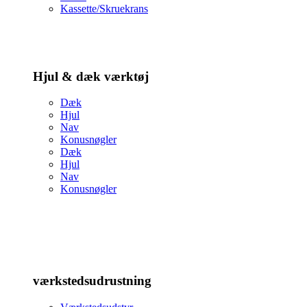
Kassette/Skruekrans
Hjul & dæk værktøj
Dæk
Hjul
Nav
Konusnøgler
Dæk
Hjul
Nav
Konusnøgler
værkstedsudrustning