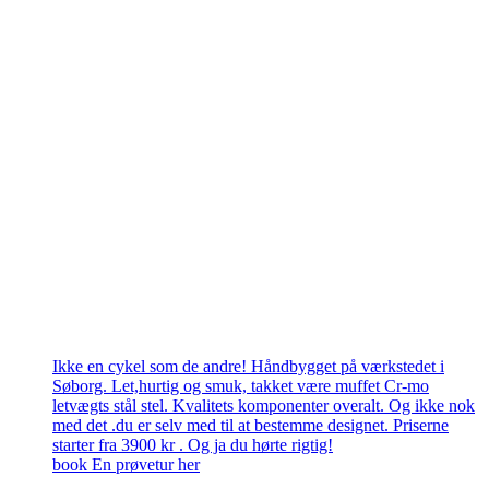
Ikke en cykel som de andre! Håndbygget på værkstedet i
Søborg. Let,hurtig og smuk, takket være muffet Cr-mo
letvægts stål stel. Kvalitets komponenter overalt. Og ikke nok
med det .du er selv med til at bestemme designet. Priserne
starter fra 3900 kr . Og ja du hørte rigtig!
book En prøvetur her