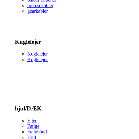
bremsekabler
gearkabler
Kuglelejer
Kuglelejer
Kuglelejer
hjul/DÆK
Eger
Fælge
Fælgbånd
Hjul