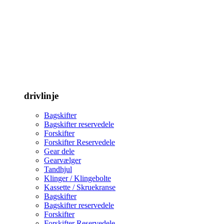
drivlinje
Bagskifter
Bagskifter reservedele
Forskifter
Forskifter Reservedele
Gear dele
Gearvælger
Tandhjul
Klinger / Klingebolte
Kassette / Skruekranse
Bagskifter
Bagskifter reservedele
Forskifter
Forskifter Reservedele