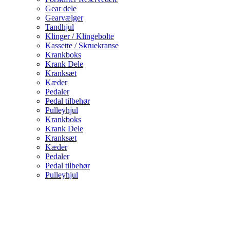
Gear dele
Gearvælger
Tandhjul
Klinger / Klingebolte
Kassette / Skruekranse
Krankboks
Krank Dele
Kranksæt
Kæder
Pedaler
Pedal tilbehør
Pulleyhjul
Krankboks
Krank Dele
Kranksæt
Kæder
Pedaler
Pedal tilbehør
Pulleyhjul