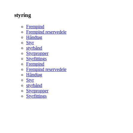
styring
Frempind
Frempind reservedele
Håndtag
Styr
styrbånd
Styrpropper
Styrfittings
Frempind
Frempind reservedele
Håndtag
Styr
styrbånd
Styrpropper
Styrfittings