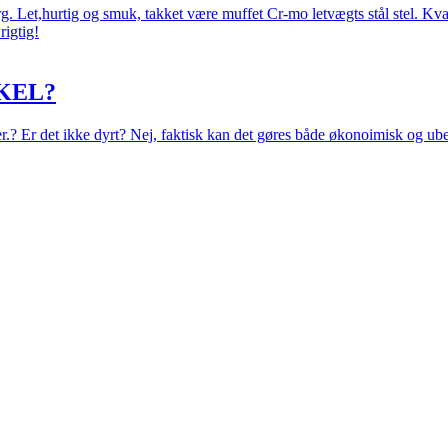
 Let,hurtig og smuk, takket være muffet Cr-mo letvægts stål stel. Kval
rigtig!
KEL?
eer.? Er det ikke dyrt? Nej, faktisk kan det gøres både økonoimisk og ub