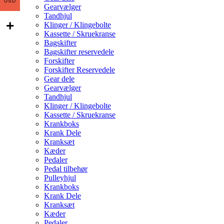
USD
Gearvælger
Tandhjul
Klinger / Klingebolte
Kassette / Skruekranse
Bagskifter
Bagskifter reservedele
Forskifter
Forskifter Reservedele
Gear dele
Gearvælger
Tandhjul
Klinger / Klingebolte
Kassette / Skruekranse
Krankboks
Krank Dele
Kranksæt
Kæder
Pedaler
Pedal tilbehør
Pulleyhjul
Krankboks
Krank Dele
Kranksæt
Kæder
Pedaler