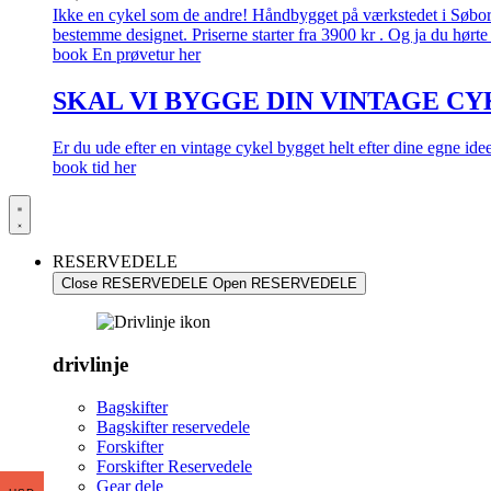
Ikke en cykel som de andre! Håndbygget på værkstedet i Søborg.
bestemme designet. Priserne starter fra 3900 kr . Og ja du hørte 
book En prøvetur her
SKAL VI BYGGE DIN VINTAGE CY
Er du ude efter en vintage cykel bygget helt efter dine egne id
book tid her
RESERVEDELE
Close RESERVEDELE
Open RESERVEDELE
drivlinje
Bagskifter
Bagskifter reservedele
Forskifter
Forskifter Reservedele
Gear dele