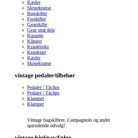
Kæder
Skruekranse
Bagskifter
Forskifter
Gearskifte
Gear små dele
Kassette
Klinger
Krankboks
Kranksæt
Kæder
Skruekranse
vintage pedaler/tilbehør
Pedaler / Tåclips
Pedaler / Tåclips
Klamper
Klamper
Vintage bagskiftere, Campagnolo og andet
spændende udvalg!
vintage hjul/nav/fælge