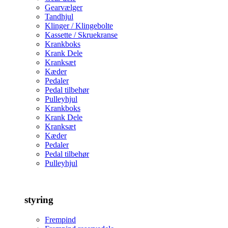
Gearvælger
Tandhjul
Klinger / Klingebolte
Kassette / Skruekranse
Krankboks
Krank Dele
Kranksæt
Kæder
Pedaler
Pedal tilbehør
Pulleyhjul
Krankboks
Krank Dele
Kranksæt
Kæder
Pedaler
Pedal tilbehør
Pulleyhjul
styring
Frempind