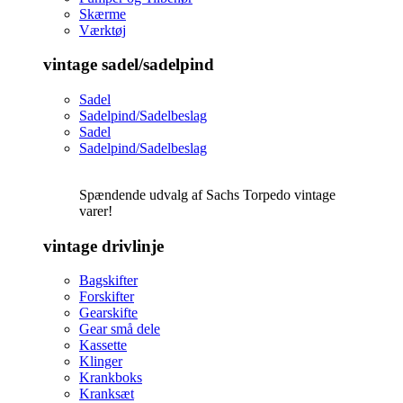
Skærme
Værktøj
vintage sadel/sadelpind
Sadel
Sadelpind/Sadelbeslag
Sadel
Sadelpind/Sadelbeslag
Spændende udvalg af Sachs Torpedo vintage
varer!
vintage drivlinje
Bagskifter
Forskifter
Gearskifte
Gear små dele
Kassette
Klinger
Krankboks
Kranksæt