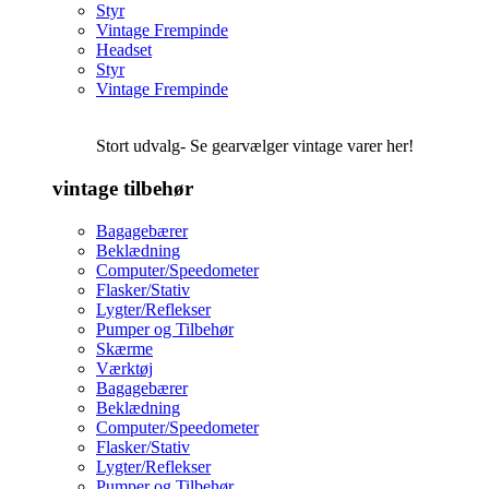
Styr
Vintage Frempinde
Headset
Styr
Vintage Frempinde
Stort udvalg- Se gearvælger vintage varer her!
vintage tilbehør
Bagagebærer
Beklædning
Computer/Speedometer
Flasker/Stativ
Lygter/Reflekser
Pumper og Tilbehør
Skærme
Værktøj
Bagagebærer
Beklædning
Computer/Speedometer
Flasker/Stativ
Lygter/Reflekser
Pumper og Tilbehør