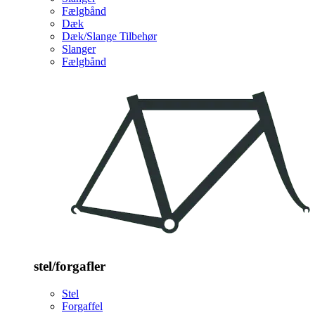
Fælgbånd
Dæk
Dæk/Slange Tilbehør
Slanger
Fælgbånd
stel/forgafler
Stel
Forgaffel