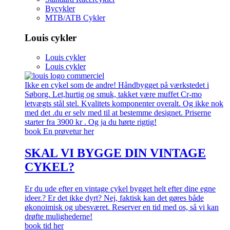
Bycykler
MTB/ATB Cykler
Louis cykler
Louis cykler
Louis cykler
Ikke en cykel som de andre! Håndbygget på værkstedet i
Søborg. Let,hurtig og smuk, takket være muffet Cr-mo
letvægts stål stel. Kvalitets komponenter overalt. Og ikke nok
med det .du er selv med til at bestemme designet. Priserne
starter fra 3900 kr . Og ja du hørte rigtig!
book En prøvetur her
SKAL VI BYGGE DIN VINTAGE
CYKEL?
Er du ude efter en vintage cykel bygget helt efter dine egne
ideer.? Er det ikke dyrt? Nej, faktisk kan det gøres både
økonoimisk og ubesværet. Reserver en tid med os, så vi kan
drøfte mulighederne!
book tid her