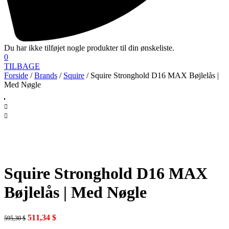
Du har ikke tilføjet nogle produkter til din ønskeliste.
0
TILBAGE
Forside
/
Brands
/
Squire
/ Squire Stronghold D16 MAX Bøjlelås |
Med Nøgle
Squire Stronghold D16 MAX
Bøjlelås | Med Nøgle
Den
Den
511,34
$
595,30
$
oprindelige
aktuelle