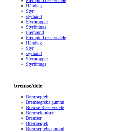
Frempind reservedele
Håndtag
Styr
styrbånd
Styrpropper
Styrfittings
Frempind
Frempind reservedele
Håndtag
Styr
styrbånd
Styrpropper
Styrfittings
bremse/dele
Bremsegreb
Bremsegrebs gummi
Bremse Reservedele
Bremseklodser
Bremser
Bremsegreb
Bremsegrebs gummi