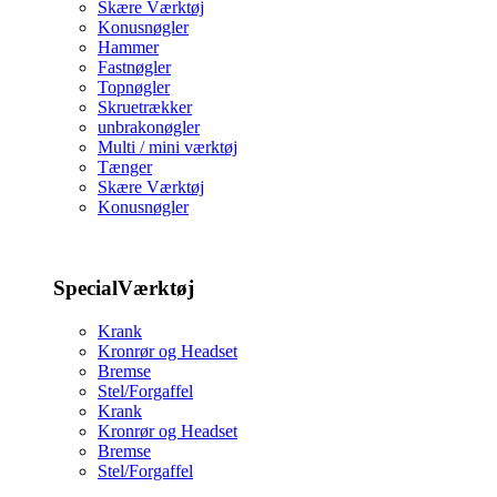
Skære Værktøj
Konusnøgler
Hammer
Fastnøgler
Topnøgler
Skruetrækker
unbrakonøgler
Multi / mini værktøj
Tænger
Skære Værktøj
Konusnøgler
SpecialVærktøj
Krank
Kronrør og Headset
Bremse
Stel/Forgaffel
Krank
Kronrør og Headset
Bremse
Stel/Forgaffel