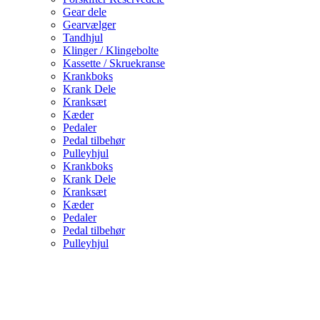
Gear dele
Gearvælger
Tandhjul
Klinger / Klingebolte
Kassette / Skruekranse
Krankboks
Krank Dele
Kranksæt
Kæder
Pedaler
Pedal tilbehør
Pulleyhjul
Krankboks
Krank Dele
Kranksæt
Kæder
Pedaler
Pedal tilbehør
Pulleyhjul