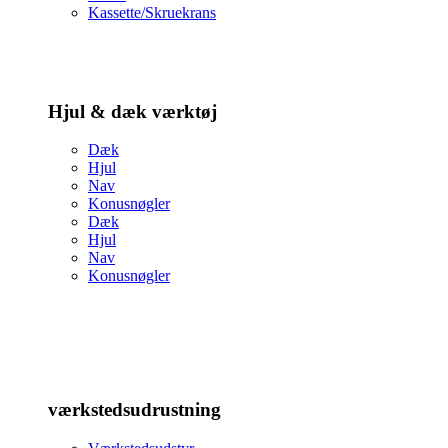
Kassette/Skruekrans
Hjul & dæk værktøj
Dæk
Hjul
Nav
Konusnøgler
Dæk
Hjul
Nav
Konusnøgler
værkstedsudrustning