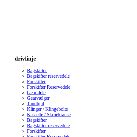
drivlinje
Bagskifter
Bagskifter reservedele
Forskifter
Forskifter Reservedele
Gear dele
Gearvælger
Tandhjul
Klinger / Klingebolte
Kassette / Skruekranse
Bagskifter
Bagskifter reservedele
Forskifter
Forskifter Reservedele