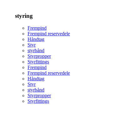
styring
Frempind
Frempind reservedele
Håndtag
Styr
styrbånd
Styrpropper
Styrfittings
Frempind
Frempind reservedele
Håndtag
Styr
styrbånd
Styrpropper
Styrfittings