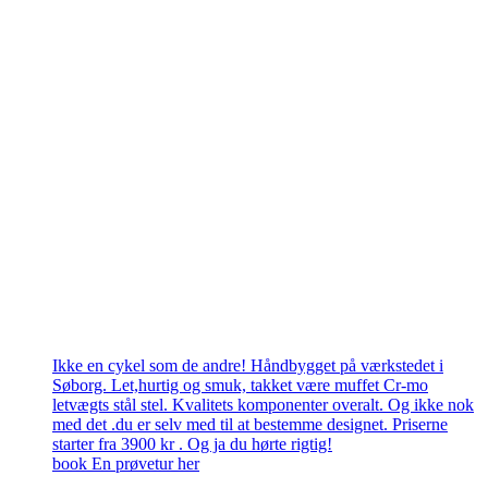
Ikke en cykel som de andre! Håndbygget på værkstedet i
Søborg. Let,hurtig og smuk, takket være muffet Cr-mo
letvægts stål stel. Kvalitets komponenter overalt. Og ikke nok
med det .du er selv med til at bestemme designet. Priserne
starter fra 3900 kr . Og ja du hørte rigtig!
book En prøvetur her