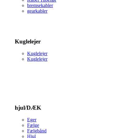
bremsekabler
gearkabler
Kuglelejer
Kuglelejer
Kuglelejer
hjul/DÆK
Eger
Fælge
Fælgbånd
Hjul