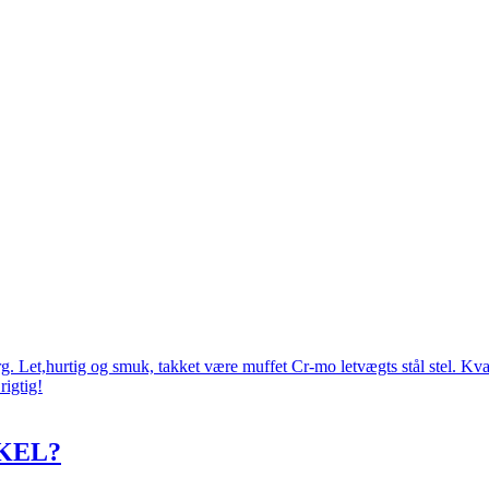
 Let,hurtig og smuk, takket være muffet Cr-mo letvægts stål stel. Kval
rigtig!
KEL?