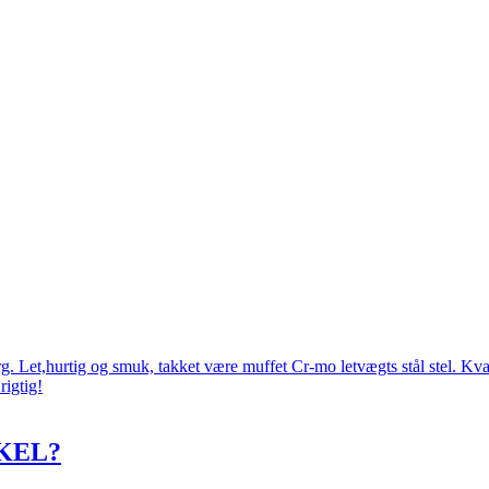
 Let,hurtig og smuk, takket være muffet Cr-mo letvægts stål stel. Kval
rigtig!
KEL?