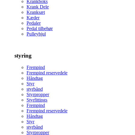
Krankboks
Krank Dele
Kranksæt
Kæder
Pedaler
Pedal tilbehør
Pulleyhjul
styring
Frempind
Frempind reservedele
Håndtag
Styr
styrbånd
Styrpropper
Styrfittings
Frempind
Frempind reservedele
Håndtag
Styr
styrbånd
Styrpropper