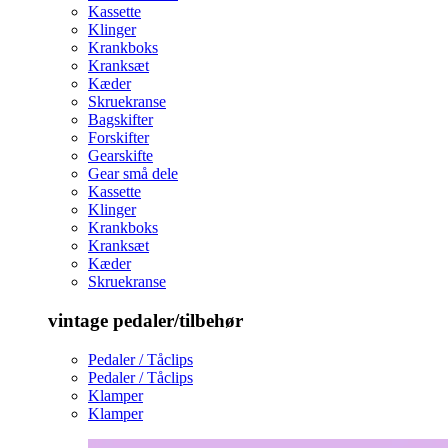
Kassette
Klinger
Krankboks
Kranksæt
Kæder
Skruekranse
Bagskifter
Forskifter
Gearskifte
Gear små dele
Kassette
Klinger
Krankboks
Kranksæt
Kæder
Skruekranse
vintage pedaler/tilbehør
Pedaler / Tåclips
Pedaler / Tåclips
Klamper
Klamper