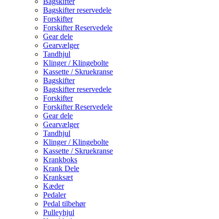
Bagskifter
Bagskifter reservedele
Forskifter
Forskifter Reservedele
Gear dele
Gearvælger
Tandhjul
Klinger / Klingebolte
Kassette / Skruekranse
Bagskifter
Bagskifter reservedele
Forskifter
Forskifter Reservedele
Gear dele
Gearvælger
Tandhjul
Klinger / Klingebolte
Kassette / Skruekranse
Krankboks
Krank Dele
Kranksæt
Kæder
Pedaler
Pedal tilbehør
Pulleyhjul