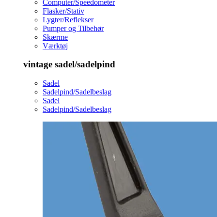
Computer/Speedometer
Flasker/Stativ
Lygter/Reflekser
Pumper og Tilbehør
Skærme
Værktøj
vintage sadel/sadelpind
Sadel
Sadelpind/Sadelbeslag
Sadel
Sadelpind/Sadelbeslag