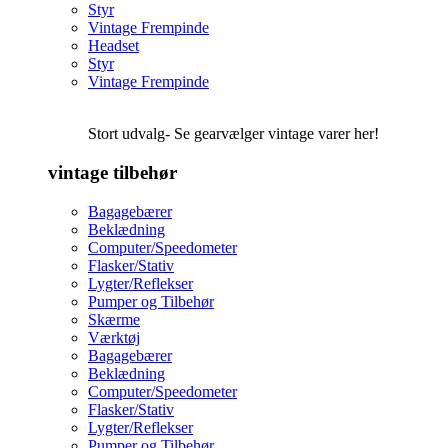
Styr
Vintage Frempinde
Headset
Styr
Vintage Frempinde
Stort udvalg- Se gearvælger vintage varer her!
vintage tilbehør
Bagagebærer
Beklædning
Computer/Speedometer
Flasker/Stativ
Lygter/Reflekser
Pumper og Tilbehør
Skærme
Værktøj
Bagagebærer
Beklædning
Computer/Speedometer
Flasker/Stativ
Lygter/Reflekser
Pumper og Tilbehør