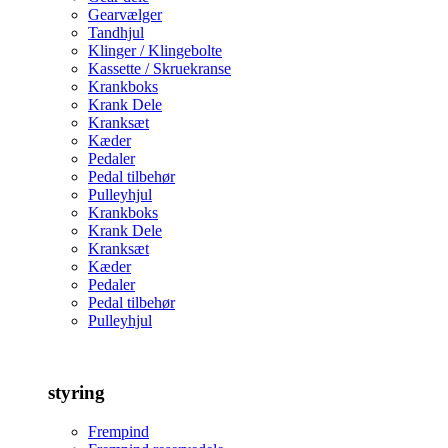
Gearvælger
Tandhjul
Klinger / Klingebolte
Kassette / Skruekranse
Krankboks
Krank Dele
Kranksæt
Kæder
Pedaler
Pedal tilbehør
Pulleyhjul
Krankboks
Krank Dele
Kranksæt
Kæder
Pedaler
Pedal tilbehør
Pulleyhjul
styring
Frempind