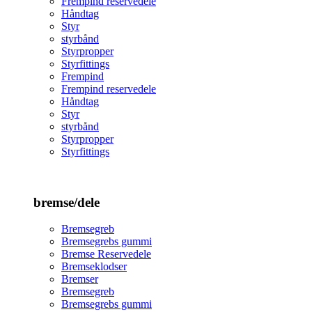
Frempind reservedele
Håndtag
Styr
styrbånd
Styrpropper
Styrfittings
Frempind
Frempind reservedele
Håndtag
Styr
styrbånd
Styrpropper
Styrfittings
bremse/dele
Bremsegreb
Bremsegrebs gummi
Bremse Reservedele
Bremseklodser
Bremser
Bremsegreb
Bremsegrebs gummi