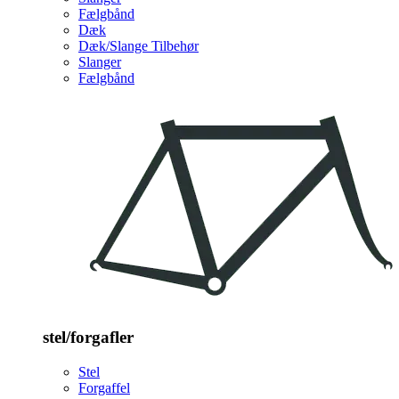
Fælgbånd
Dæk
Dæk/Slange Tilbehør
Slanger
Fælgbånd
stel/forgafler
Stel
Forgaffel