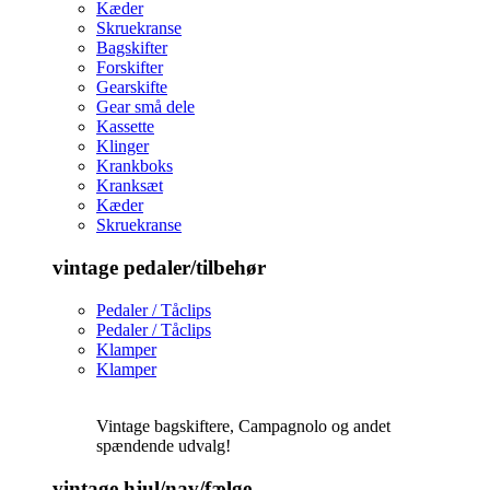
Kæder
Skruekranse
Bagskifter
Forskifter
Gearskifte
Gear små dele
Kassette
Klinger
Krankboks
Kranksæt
Kæder
Skruekranse
vintage pedaler/tilbehør
Pedaler / Tåclips
Pedaler / Tåclips
Klamper
Klamper
Vintage bagskiftere, Campagnolo og andet
spændende udvalg!
vintage hjul/nav/fælge