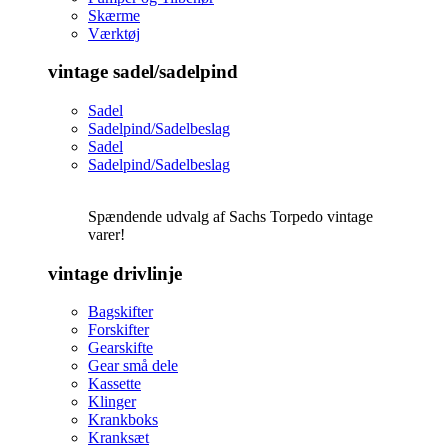
Skærme
Værktøj
vintage sadel/sadelpind
Sadel
Sadelpind/Sadelbeslag
Sadel
Sadelpind/Sadelbeslag
Spændende udvalg af Sachs Torpedo vintage
varer!
vintage drivlinje
Bagskifter
Forskifter
Gearskifte
Gear små dele
Kassette
Klinger
Krankboks
Kranksæt