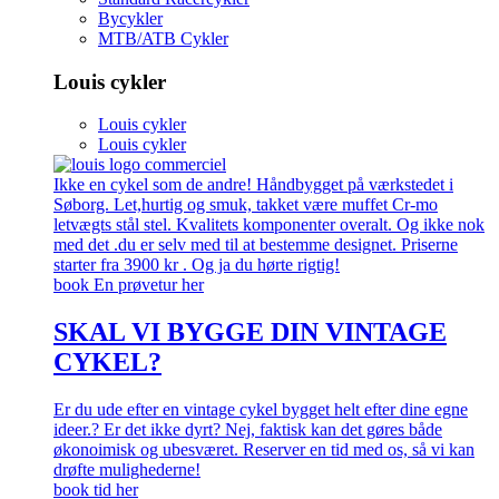
Bycykler
MTB/ATB Cykler
Louis cykler
Louis cykler
Louis cykler
Ikke en cykel som de andre! Håndbygget på værkstedet i
Søborg. Let,hurtig og smuk, takket være muffet Cr-mo
letvægts stål stel. Kvalitets komponenter overalt. Og ikke nok
med det .du er selv med til at bestemme designet. Priserne
starter fra 3900 kr . Og ja du hørte rigtig!
book En prøvetur her
SKAL VI BYGGE DIN VINTAGE
CYKEL?
Er du ude efter en vintage cykel bygget helt efter dine egne
ideer.? Er det ikke dyrt? Nej, faktisk kan det gøres både
økonoimisk og ubesværet. Reserver en tid med os, så vi kan
drøfte mulighederne!
book tid her