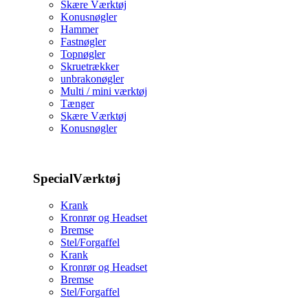
Skære Værktøj
Konusnøgler
Hammer
Fastnøgler
Topnøgler
Skruetrækker
unbrakonøgler
Multi / mini værktøj
Tænger
Skære Værktøj
Konusnøgler
SpecialVærktøj
Krank
Kronrør og Headset
Bremse
Stel/Forgaffel
Krank
Kronrør og Headset
Bremse
Stel/Forgaffel