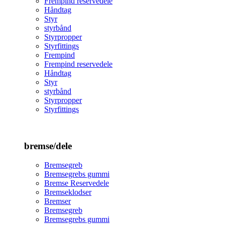
Frempind reservedele
Håndtag
Styr
styrbånd
Styrpropper
Styrfittings
Frempind
Frempind reservedele
Håndtag
Styr
styrbånd
Styrpropper
Styrfittings
bremse/dele
Bremsegreb
Bremsegrebs gummi
Bremse Reservedele
Bremseklodser
Bremser
Bremsegreb
Bremsegrebs gummi