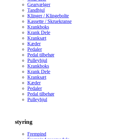
Gearvælger
Tandhjul
Klinger / Klingebolte
Kassette / Skruekranse
Krankboks
Krank Dele
Kranksæt
Kæder
Pedaler
Pedal tilbehør
Pulleyhjul
Krankboks
Krank Dele
Kranksæt
Kæder
Pedaler
Pedal tilbehør
Pulleyhjul
styring
Frempind