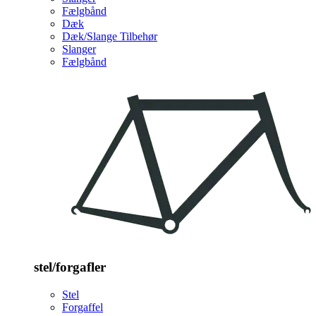
Fælgbånd
Dæk
Dæk/Slange Tilbehør
Slanger
Fælgbånd
stel/forgafler
Stel
Forgaffel