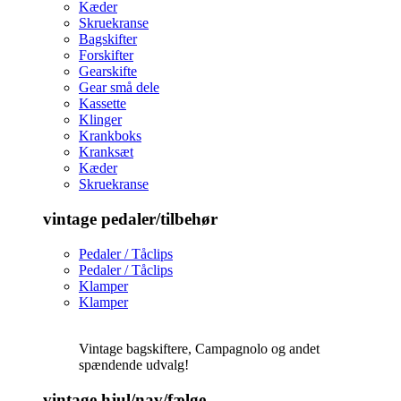
Kæder
Skruekranse
Bagskifter
Forskifter
Gearskifte
Gear små dele
Kassette
Klinger
Krankboks
Kranksæt
Kæder
Skruekranse
vintage pedaler/tilbehør
Pedaler / Tåclips
Pedaler / Tåclips
Klamper
Klamper
Vintage bagskiftere, Campagnolo og andet
spændende udvalg!
vintage hjul/nav/fælge