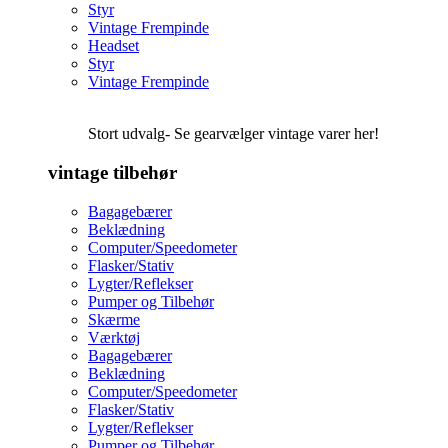
Styr
Vintage Frempinde
Headset
Styr
Vintage Frempinde
Stort udvalg- Se gearvælger vintage varer her!
vintage tilbehør
Bagagebærer
Beklædning
Computer/Speedometer
Flasker/Stativ
Lygter/Reflekser
Pumper og Tilbehør
Skærme
Værktøj
Bagagebærer
Beklædning
Computer/Speedometer
Flasker/Stativ
Lygter/Reflekser
Pumper og Tilbehør