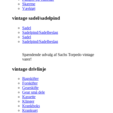
Skærme
Værktøj
vintage sadel/sadelpind
Sadel
Sadelpind/Sadelbeslag
Sadel
Sadelpind/Sadelbeslag
Spændende udvalg af Sachs Torpedo vintage
varer!
vintage drivlinje
Bagskifter
Forskifter
Gearskifte
Gear små dele
Kassette
Klinger
Krankboks
Kranksæt