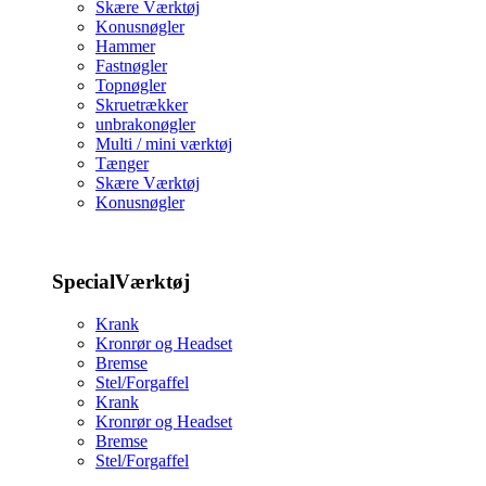
Skære Værktøj
Konusnøgler
Hammer
Fastnøgler
Topnøgler
Skruetrækker
unbrakonøgler
Multi / mini værktøj
Tænger
Skære Værktøj
Konusnøgler
SpecialVærktøj
Krank
Kronrør og Headset
Bremse
Stel/Forgaffel
Krank
Kronrør og Headset
Bremse
Stel/Forgaffel