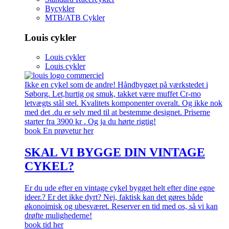
Bycykler
MTB/ATB Cykler
Louis cykler
Louis cykler
Louis cykler
Ikke en cykel som de andre! Håndbygget på værkstedet i
Søborg. Let,hurtig og smuk, takket være muffet Cr-mo
letvægts stål stel. Kvalitets komponenter overalt. Og ikke nok
med det .du er selv med til at bestemme designet. Priserne
starter fra 3900 kr . Og ja du hørte rigtig!
book En prøvetur her
SKAL VI BYGGE DIN VINTAGE
CYKEL?
Er du ude efter en vintage cykel bygget helt efter dine egne
ideer.? Er det ikke dyrt? Nej, faktisk kan det gøres både
økonoimisk og ubesværet. Reserver en tid med os, så vi kan
drøfte mulighederne!
book tid her