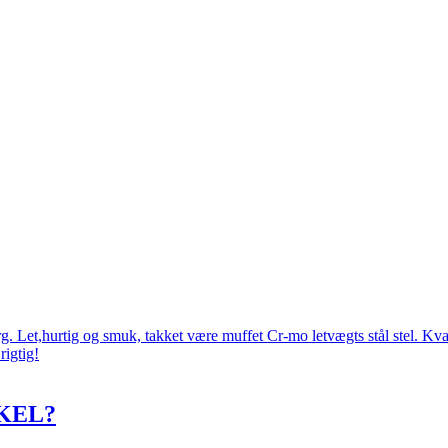
 Let,hurtig og smuk, takket være muffet Cr-mo letvægts stål stel. Kval
rigtig!
KEL?