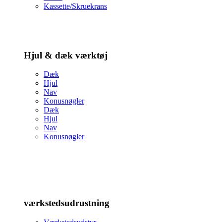
Kassette/Skruekrans
Hjul & dæk værktøj
Dæk
Hjul
Nav
Konusnøgler
Dæk
Hjul
Nav
Konusnøgler
værkstedsudrustning