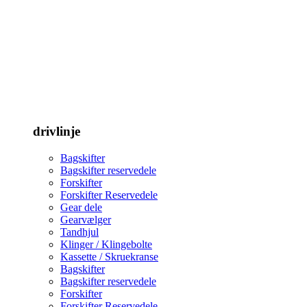
drivlinje
Bagskifter
Bagskifter reservedele
Forskifter
Forskifter Reservedele
Gear dele
Gearvælger
Tandhjul
Klinger / Klingebolte
Kassette / Skruekranse
Bagskifter
Bagskifter reservedele
Forskifter
Forskifter Reservedele