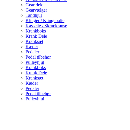
Gear dele
Gearvælger
Tandhjul
Klinger / Klingebolte
Kassette / Skruekranse
Krankboks
Krank Dele
Kranksæt
Kæder
Pedaler
Pedal tilbehør
Pulleyhjul
Krankboks
Krank Dele
Kranksæt
Kæder
Pedaler
Pedal tilbehør
Pulleyhjul