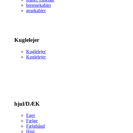
bremsekabler
gearkabler
Kuglelejer
Kuglelejer
Kuglelejer
hjul/DÆK
Eger
Fælge
Fælgbånd
Hjul