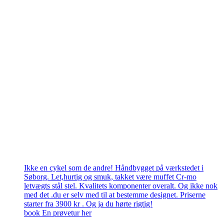
Ikke en cykel som de andre! Håndbygget på værkstedet i
Søborg. Let,hurtig og smuk, takket være muffet Cr-mo
letvægts stål stel. Kvalitets komponenter overalt. Og ikke nok
med det .du er selv med til at bestemme designet. Priserne
starter fra 3900 kr . Og ja du hørte rigtig!
book En prøvetur her