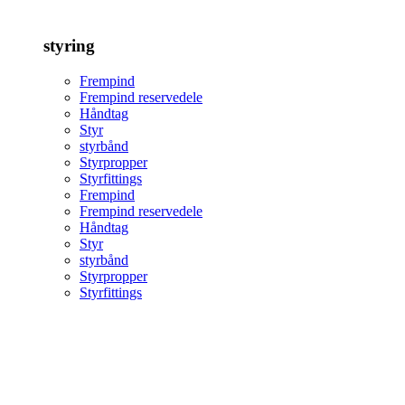
styring
Frempind
Frempind reservedele
Håndtag
Styr
styrbånd
Styrpropper
Styrfittings
Frempind
Frempind reservedele
Håndtag
Styr
styrbånd
Styrpropper
Styrfittings