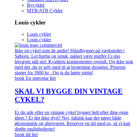
Bycykler
MTB/ATB Cykler
Louis cykler
Louis cykler
Louis cykler
Ikke en cykel som de andre! Håndbygget på værkstedet i
Søborg. Let,hurtig og smuk, takket være muffet Cr-mo
letvægts stål stel. Kvalitets komponenter overalt. Og ikke nok
med det .du er selv med til at bestemme designet. Priserne
starter fra 3900 kr . Og ja du hørte rigtig!
book En prøvetur her
SKAL VI BYGGE DIN VINTAGE
CYKEL?
Er du ude efter en vintage cykel bygget helt efter dine egne
ideer.? Er det ikke dyrt? Nej, faktisk kan det gøres både
økonoimisk og ubesværet. Reserver en tid med os, så vi kan
drøfte mulighederne!
book tid her