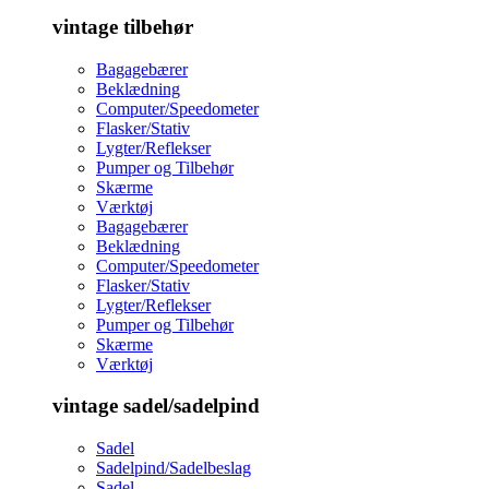
vintage tilbehør
Bagagebærer
Beklædning
Computer/Speedometer
Flasker/Stativ
Lygter/Reflekser
Pumper og Tilbehør
Skærme
Værktøj
Bagagebærer
Beklædning
Computer/Speedometer
Flasker/Stativ
Lygter/Reflekser
Pumper og Tilbehør
Skærme
Værktøj
vintage sadel/sadelpind
Sadel
Sadelpind/Sadelbeslag
Sadel