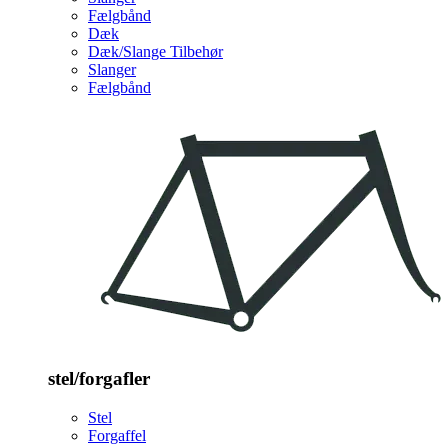
Fælgbånd
Dæk
Dæk/Slange Tilbehør
Slanger
Fælgbånd
stel/forgafler
Stel
Forgaffel