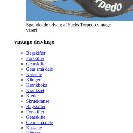
Spændende udvalg af Sachs Torpedo vintage
varer!
vintage drivlinje
Bagskifter
Forskifter
Gearskifte
Gear små dele
Kassette
Klinger
Krankboks
Kranksæt
Kæder
Skruekranse
Bagskifter
Forskifter
Gearskifte
Gear små dele
Kassette