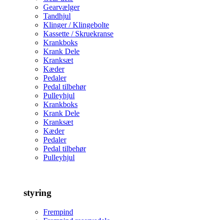
Gearvælger
Tandhjul
Klinger / Klingebolte
Kassette / Skruekranse
Krankboks
Krank Dele
Kranksæt
Kæder
Pedaler
Pedal tilbehør
Pulleyhjul
Krankboks
Krank Dele
Kranksæt
Kæder
Pedaler
Pedal tilbehør
Pulleyhjul
styring
Frempind