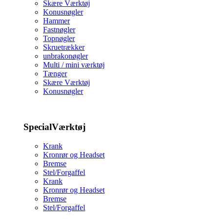
Skære Værktøj
Konusnøgler
Hammer
Fastnøgler
Topnøgler
Skruetrækker
unbrakonøgler
Multi / mini værktøj
Tænger
Skære Værktøj
Konusnøgler
SpecialVærktøj
Krank
Kronrør og Headset
Bremse
Stel/Forgaffel
Krank
Kronrør og Headset
Bremse
Stel/Forgaffel