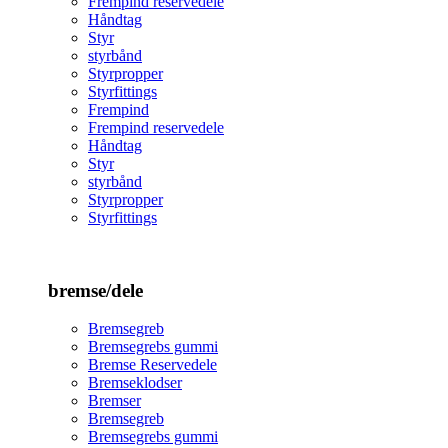
Frempind reservedele
Håndtag
Styr
styrbånd
Styrpropper
Styrfittings
Frempind
Frempind reservedele
Håndtag
Styr
styrbånd
Styrpropper
Styrfittings
bremse/dele
Bremsegreb
Bremsegrebs gummi
Bremse Reservedele
Bremseklodser
Bremser
Bremsegreb
Bremsegrebs gummi