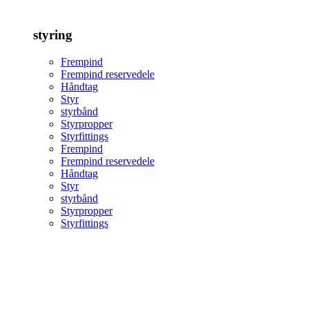
styring
Frempind
Frempind reservedele
Håndtag
Styr
styrbånd
Styrpropper
Styrfittings
Frempind
Frempind reservedele
Håndtag
Styr
styrbånd
Styrpropper
Styrfittings