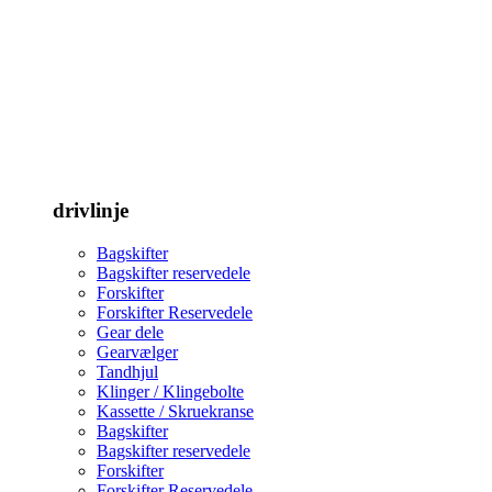
drivlinje
Bagskifter
Bagskifter reservedele
Forskifter
Forskifter Reservedele
Gear dele
Gearvælger
Tandhjul
Klinger / Klingebolte
Kassette / Skruekranse
Bagskifter
Bagskifter reservedele
Forskifter
Forskifter Reservedele