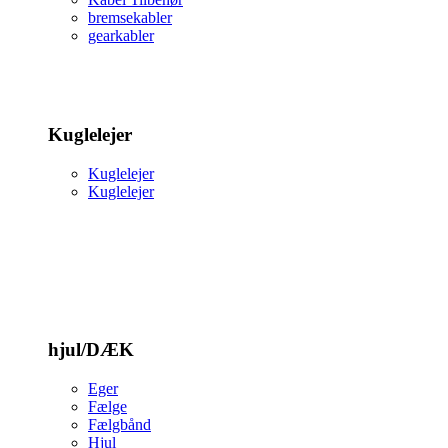
bremsekabler
gearkabler
Kuglelejer
Kuglelejer
Kuglelejer
hjul/DÆK
Eger
Fælge
Fælgbånd
Hjul