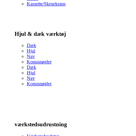
Kassette/Skruekrans
Hjul & dæk værktøj
Dæk
Hjul
Nav
Konusnøgler
Dæk
Hjul
Nav
Konusnøgler
værkstedsudrustning