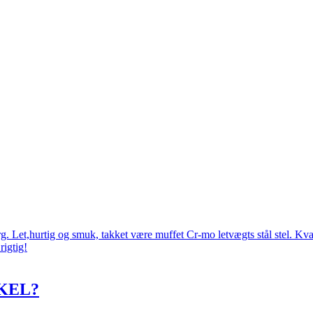
 Let,hurtig og smuk, takket være muffet Cr-mo letvægts stål stel. Kval
rigtig!
KEL?