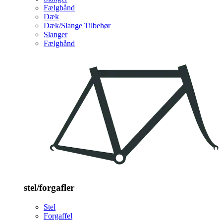
Fælgbånd
Dæk
Dæk/Slange Tilbehør
Slanger
Fælgbånd
stel/forgafler
Stel
Forgaffel