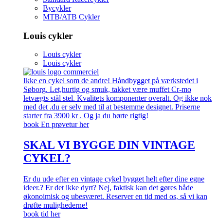
Bycykler
MTB/ATB Cykler
Louis cykler
Louis cykler
Louis cykler
Ikke en cykel som de andre! Håndbygget på værkstedet i
Søborg. Let,hurtig og smuk, takket være muffet Cr-mo
letvægts stål stel. Kvalitets komponenter overalt. Og ikke nok
med det .du er selv med til at bestemme designet. Priserne
starter fra 3900 kr . Og ja du hørte rigtig!
book En prøvetur her
SKAL VI BYGGE DIN VINTAGE
CYKEL?
Er du ude efter en vintage cykel bygget helt efter dine egne
ideer.? Er det ikke dyrt? Nej, faktisk kan det gøres både
økonoimisk og ubesværet. Reserver en tid med os, så vi kan
drøfte mulighederne!
book tid her