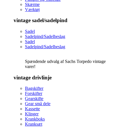
Skærme
Værktøj
vintage sadel/sadelpind
Sadel
Sadelpind/Sadelbeslag
Sadel
Sadelpind/Sadelbeslag
Spændende udvalg af Sachs Torpedo vintage
varer!
vintage drivlinje
Bagskifter
Forskifter
Gearskifte
Gear små dele
Kassette
Klinger
Krankboks
Kranksæt