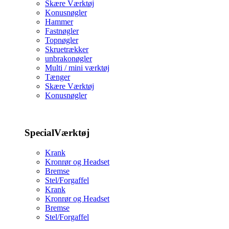
Skære Værktøj
Konusnøgler
Hammer
Fastnøgler
Topnøgler
Skruetrækker
unbrakonøgler
Multi / mini værktøj
Tænger
Skære Værktøj
Konusnøgler
SpecialVærktøj
Krank
Kronrør og Headset
Bremse
Stel/Forgaffel
Krank
Kronrør og Headset
Bremse
Stel/Forgaffel