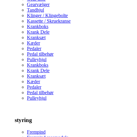
Gearvælger
Tandhjul
Klinger / Klingebolte
Kassette / Skruekranse
Krankboks
Krank Dele
Kranksæt
Kæder
Pedaler
Pedal tilbehør
Pulleyhjul
Krankboks
Krank Dele
Kranksæt
Kæder
Pedaler
Pedal tilbehør
Pulleyhjul
styring
Frempind