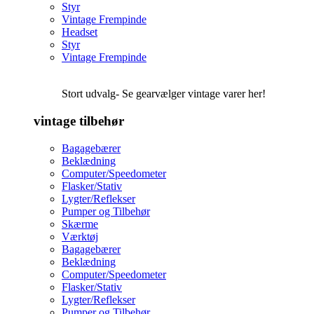
Styr
Vintage Frempinde
Headset
Styr
Vintage Frempinde
Stort udvalg- Se gearvælger vintage varer her!
vintage tilbehør
Bagagebærer
Beklædning
Computer/Speedometer
Flasker/Stativ
Lygter/Reflekser
Pumper og Tilbehør
Skærme
Værktøj
Bagagebærer
Beklædning
Computer/Speedometer
Flasker/Stativ
Lygter/Reflekser
Pumper og Tilbehør