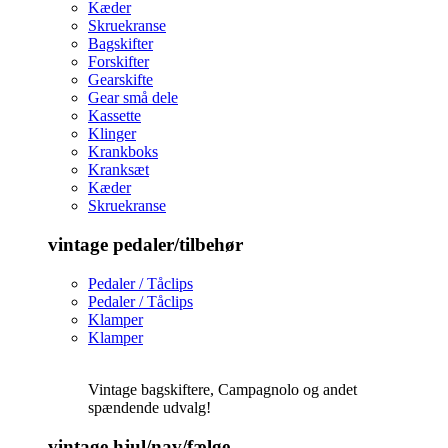
Kæder
Skruekranse
Bagskifter
Forskifter
Gearskifte
Gear små dele
Kassette
Klinger
Krankboks
Kranksæt
Kæder
Skruekranse
vintage pedaler/tilbehør
Pedaler / Tåclips
Pedaler / Tåclips
Klamper
Klamper
Vintage bagskiftere, Campagnolo og andet
spændende udvalg!
vintage hjul/nav/fælge