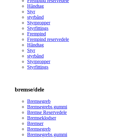
Frempind reservedele
Håndtag
Styr
styrbånd
Styrpropper
Styrfittings
Frempind
Frempind reservedele
Håndtag
Styr
styrbånd
Styrpropper
Styrfittings
bremse/dele
Bremsegreb
Bremsegrebs gummi
Bremse Reservedele
Bremseklodser
Bremser
Bremsegreb
Bremsegrebs gummi