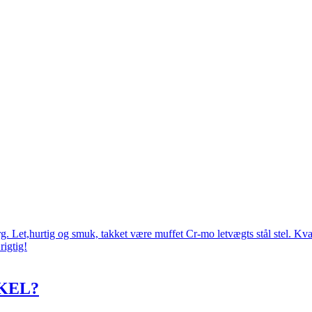
 Let,hurtig og smuk, takket være muffet Cr-mo letvægts stål stel. Kval
rigtig!
KEL?