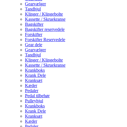
Gearvælger
Tandhjul
Klinger / Klingebolte
Kassette / Skruekranse
Bagskifter
Bagskifter reservedele
Forskifter
Forskifter Reservedele
Gear dele
Gearvælger
Tandhjul
Klinger / Klingebolte
Kassette / Skruekranse
Krankboks
Krank Dele
Kranksæt
Kæder
Pedaler
Pedal tilbehør
Pulleyhjul
Krankboks
Krank Dele
Kranksæt
Kæder
Pedaler