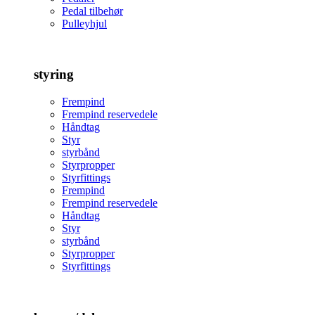
Pedal tilbehør
Pulleyhjul
styring
Frempind
Frempind reservedele
Håndtag
Styr
styrbånd
Styrpropper
Styrfittings
Frempind
Frempind reservedele
Håndtag
Styr
styrbånd
Styrpropper
Styrfittings