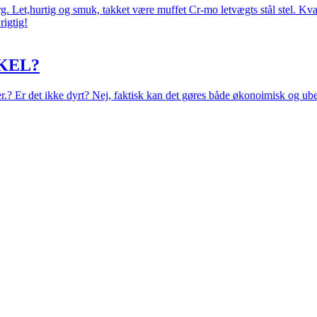
 Let,hurtig og smuk, takket være muffet Cr-mo letvægts stål stel. Kval
rigtig!
KEL?
eer.? Er det ikke dyrt? Nej, faktisk kan det gøres både økonoimisk og ub