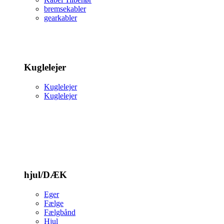
bremsekabler
gearkabler
Kuglelejer
Kuglelejer
Kuglelejer
hjul/DÆK
Eger
Fælge
Fælgbånd
Hjul