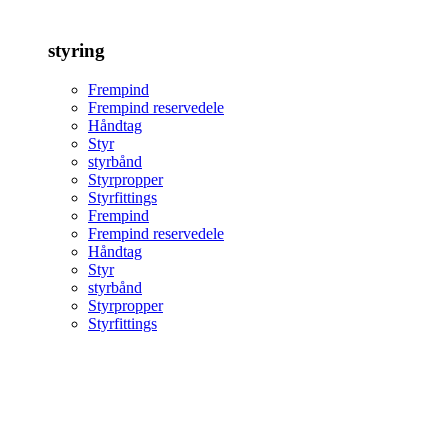
styring
Frempind
Frempind reservedele
Håndtag
Styr
styrbånd
Styrpropper
Styrfittings
Frempind
Frempind reservedele
Håndtag
Styr
styrbånd
Styrpropper
Styrfittings