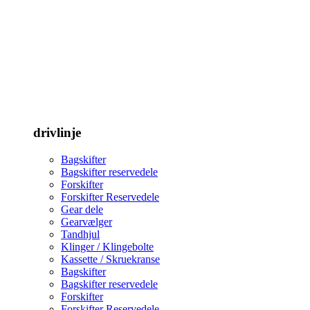
drivlinje
Bagskifter
Bagskifter reservedele
Forskifter
Forskifter Reservedele
Gear dele
Gearvælger
Tandhjul
Klinger / Klingebolte
Kassette / Skruekranse
Bagskifter
Bagskifter reservedele
Forskifter
Forskifter Reservedele