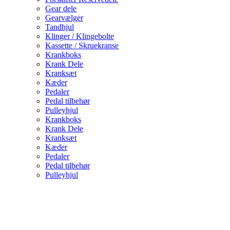
Gear dele
Gearvælger
Tandhjul
Klinger / Klingebolte
Kassette / Skruekranse
Krankboks
Krank Dele
Kranksæt
Kæder
Pedaler
Pedal tilbehør
Pulleyhjul
Krankboks
Krank Dele
Kranksæt
Kæder
Pedaler
Pedal tilbehør
Pulleyhjul