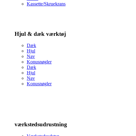
Kassette/Skruekrans
Hjul & dæk værktøj
Dæk
Hjul
Nav
Konusnøgler
Dæk
Hjul
Nav
Konusnøgler
værkstedsudrustning