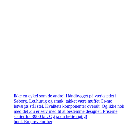
Ikke en cykel som de andre! Håndbygget på værkstedet i
Søborg. Let,hurtig og smuk, takket være muffet Cr-mo
letvægts stål stel. Kvalitets komponenter overalt. Og ikke nok
med det .du er selv med til at bestemme designet. Priserne
starter fra 3900 kr . Og ja du hørte rigtig!
book En prøvetur her