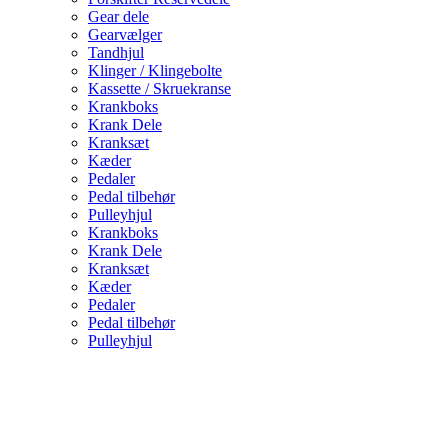
Gear dele
Gearvælger
Tandhjul
Klinger / Klingebolte
Kassette / Skruekranse
Krankboks
Krank Dele
Kranksæt
Kæder
Pedaler
Pedal tilbehør
Pulleyhjul
Krankboks
Krank Dele
Kranksæt
Kæder
Pedaler
Pedal tilbehør
Pulleyhjul