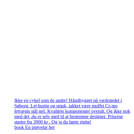
Ikke en cykel som de andre! Håndbygget på værkstedet i
Søborg. Let,hurtig og smuk, takket være muffet Cr-mo
letvægts stål stel. Kvalitets komponenter overalt. Og ikke nok
med det .du er selv med til at bestemme designet. Priserne
starter fra 3900 kr . Og ja du hørte rigtig!
book En prøvetur her