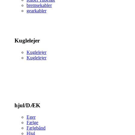
bremsekabler
gearkabler
Kuglelejer
Kuglelejer
Kuglelejer
hjul/DÆK
Eger
Fælge
Fælgbånd
Hjul