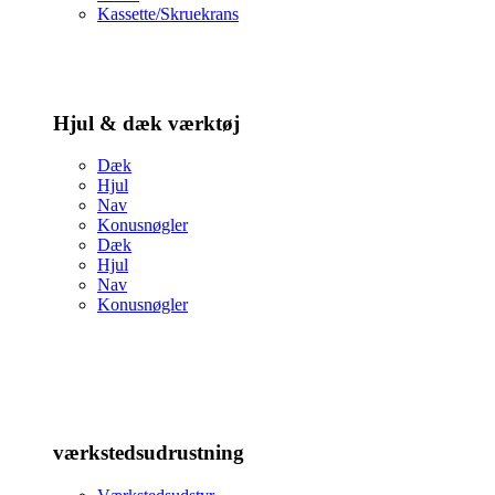
Kassette/Skruekrans
Hjul & dæk værktøj
Dæk
Hjul
Nav
Konusnøgler
Dæk
Hjul
Nav
Konusnøgler
værkstedsudrustning