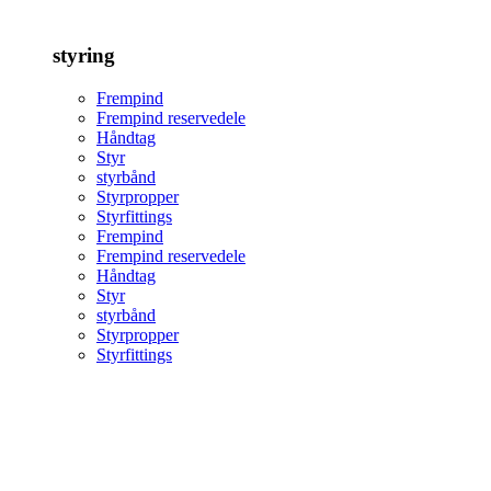
styring
Frempind
Frempind reservedele
Håndtag
Styr
styrbånd
Styrpropper
Styrfittings
Frempind
Frempind reservedele
Håndtag
Styr
styrbånd
Styrpropper
Styrfittings