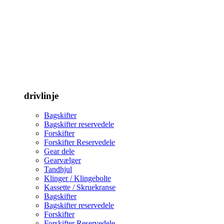
drivlinje
Bagskifter
Bagskifter reservedele
Forskifter
Forskifter Reservedele
Gear dele
Gearvælger
Tandhjul
Klinger / Klingebolte
Kassette / Skruekranse
Bagskifter
Bagskifter reservedele
Forskifter
Forskifter Reservedele