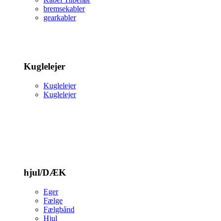
bremsekabler
gearkabler
Kuglelejer
Kuglelejer
Kuglelejer
hjul/DÆK
Eger
Fælge
Fælgbånd
Hjul