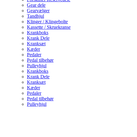
Gear dele
Gearvælger
Tandhjul
Klinger / Klingebolte
Kassette / Skruekranse
Krankboks
Krank Dele
Kranksæt
Kæder
Pedaler
Pedal tilbehør
Pulleyhjul
Krankboks
Krank Dele
Kranksæt
Kæder
Pedaler
Pedal tilbehør
Pulleyhjul