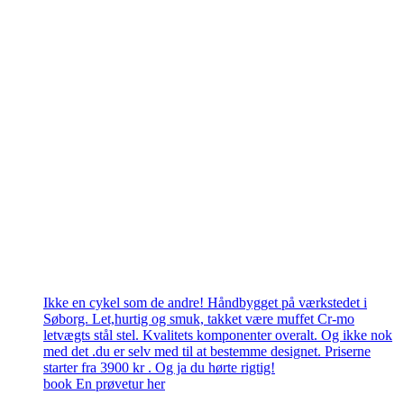
Ikke en cykel som de andre! Håndbygget på værkstedet i
Søborg. Let,hurtig og smuk, takket være muffet Cr-mo
letvægts stål stel. Kvalitets komponenter overalt. Og ikke nok
med det .du er selv med til at bestemme designet. Priserne
starter fra 3900 kr . Og ja du hørte rigtig!
book En prøvetur her