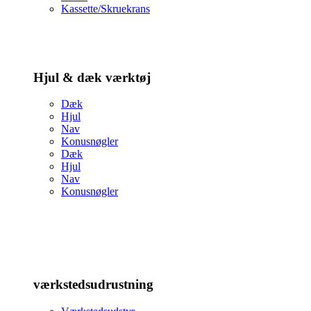
Kassette/Skruekrans
Hjul & dæk værktøj
Dæk
Hjul
Nav
Konusnøgler
Dæk
Hjul
Nav
Konusnøgler
værkstedsudrustning