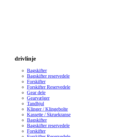
drivlinje
Bagskifter
Bagskifter reservedele
Forskifter
Forskifter Reservedele
Gear dele
Gearvælger
Tandhjul
Klinger / Klingebolte
Kassette / Skruekranse
Bagskifter
Bagskifter reservedele
Forskifter
Forskifter Reservedele