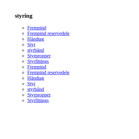
styring
Frempind
Frempind reservedele
Håndtag
Styr
styrbånd
Styrpropper
Styrfittings
Frempind
Frempind reservedele
Håndtag
Styr
styrbånd
Styrpropper
Styrfittings