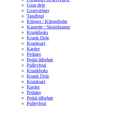
Gear dele
Gearvælger
Tandhjul
Klinger / Klingebolte
Kassette / Skruekranse
Krankboks
Krank Dele
Kranksæt
Kæder
Pedaler
Pedal tilbehør
Pulleyhjul
Krankboks
Krank Dele
Kranksæt
Kæder
Pedaler
Pedal tilbehør
Pulleyhjul