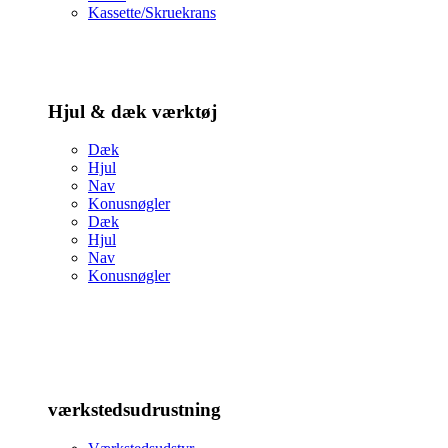
Kassette/Skruekrans
Hjul & dæk værktøj
Dæk
Hjul
Nav
Konusnøgler
Dæk
Hjul
Nav
Konusnøgler
værkstedsudrustning