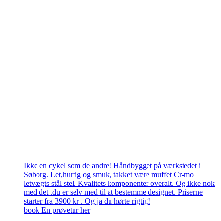
Ikke en cykel som de andre! Håndbygget på værkstedet i
Søborg. Let,hurtig og smuk, takket være muffet Cr-mo
letvægts stål stel. Kvalitets komponenter overalt. Og ikke nok
med det .du er selv med til at bestemme designet. Priserne
starter fra 3900 kr . Og ja du hørte rigtig!
book En prøvetur her