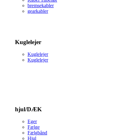
bremsekabler
gearkabler
Kuglelejer
Kuglelejer
Kuglelejer
hjul/DÆK
Eger
Fælge
Fælgbånd
Hjul