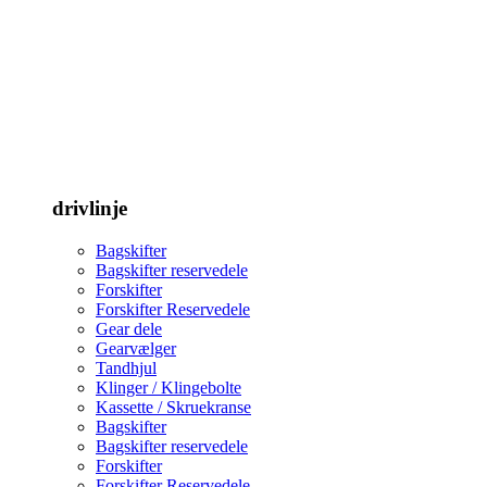
drivlinje
Bagskifter
Bagskifter reservedele
Forskifter
Forskifter Reservedele
Gear dele
Gearvælger
Tandhjul
Klinger / Klingebolte
Kassette / Skruekranse
Bagskifter
Bagskifter reservedele
Forskifter
Forskifter Reservedele