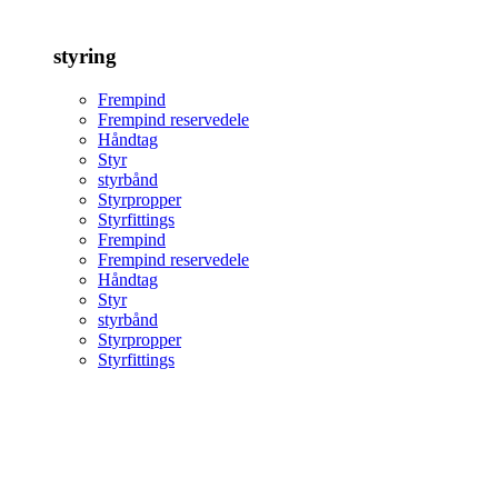
styring
Frempind
Frempind reservedele
Håndtag
Styr
styrbånd
Styrpropper
Styrfittings
Frempind
Frempind reservedele
Håndtag
Styr
styrbånd
Styrpropper
Styrfittings