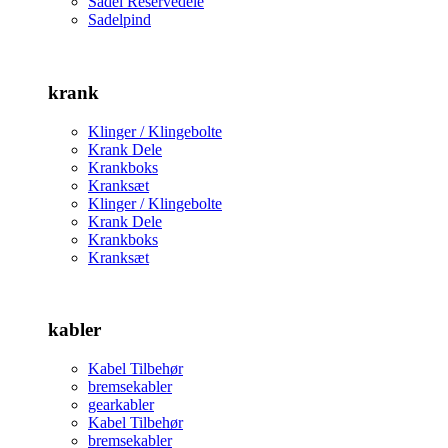
Sadel Reservedele
Sadelpind
krank
Klinger / Klingebolte
Krank Dele
Krankboks
Kranksæt
Klinger / Klingebolte
Krank Dele
Krankboks
Kranksæt
kabler
Kabel Tilbehør
bremsekabler
gearkabler
Kabel Tilbehør
bremsekabler