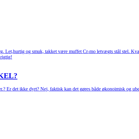
 Let,hurtig og smuk, takket være muffet Cr-mo letvægts stål stel. Kval
rigtig!
KEL?
eer.? Er det ikke dyrt? Nej, faktisk kan det gøres både økonoimisk og ub