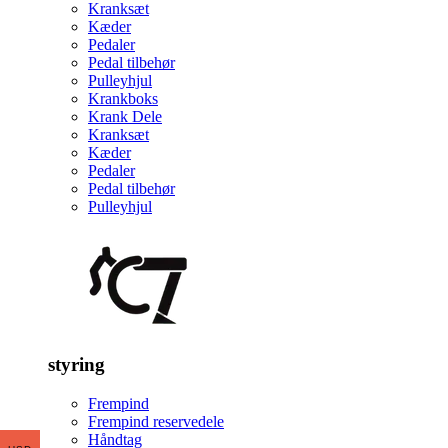
Kranksæt
Kæder
Pedaler
Pedal tilbehør
Pulleyhjul
Krankboks
Krank Dele
Kranksæt
Kæder
Pedaler
Pedal tilbehør
Pulleyhjul
styring
Frempind
Frempind reservedele
Håndtag