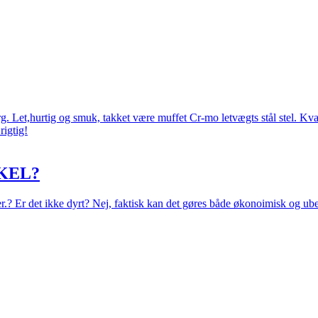
 Let,hurtig og smuk, takket være muffet Cr-mo letvægts stål stel. Kval
rigtig!
KEL?
eer.? Er det ikke dyrt? Nej, faktisk kan det gøres både økonoimisk og ub