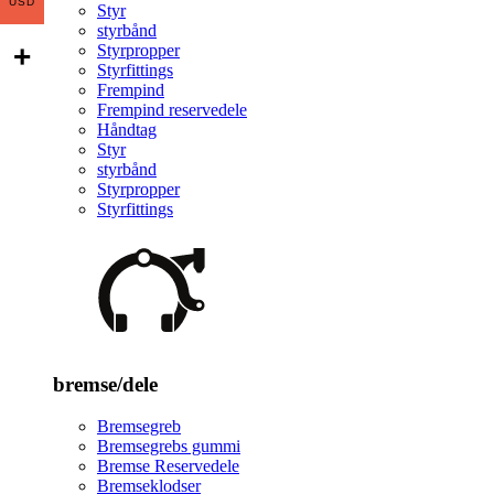
USD
Styr
styrbånd
Styrpropper
Styrfittings
Frempind
Frempind reservedele
Håndtag
Styr
styrbånd
Styrpropper
Styrfittings
bremse/dele
Bremsegreb
Bremsegrebs gummi
Bremse Reservedele
Bremseklodser