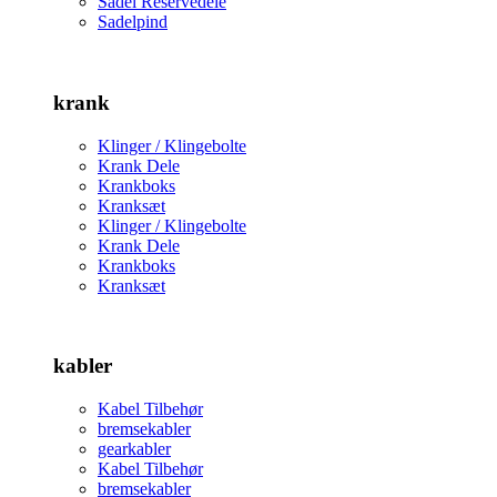
Sadel Reservedele
Sadelpind
krank
Klinger / Klingebolte
Krank Dele
Krankboks
Kranksæt
Klinger / Klingebolte
Krank Dele
Krankboks
Kranksæt
kabler
Kabel Tilbehør
bremsekabler
gearkabler
Kabel Tilbehør
bremsekabler