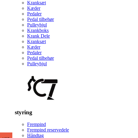
Kranksæt
Kæder
Pedaler
Pedal tilbehør
Pulleyhjul
Krankboks
Krank Dele
Kranksæt
Kæder
Pedaler
Pedal tilbehør
Pulleyhjul
styring
Frempind
Frempind reservedele
Håndtag