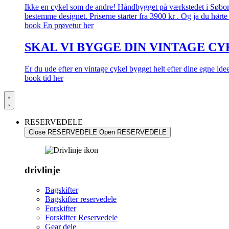
Ikke en cykel som de andre! Håndbygget på værkstedet i Søborg.
bestemme designet. Priserne starter fra 3900 kr . Og ja du hørte 
book En prøvetur her
SKAL VI BYGGE DIN VINTAGE CY
Er du ude efter en vintage cykel bygget helt efter dine egne id
book tid her
RESERVEDELE
Close RESERVEDELE
Open RESERVEDELE
drivlinje
Bagskifter
Bagskifter reservedele
Forskifter
Forskifter Reservedele
Gear dele