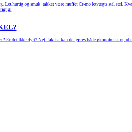
 Let,hurtig og smuk, takket være muffet Cr-mo letvægts stål stel. Kval
rigtig!
KEL?
eer.? Er det ikke dyrt? Nej, faktisk kan det gøres både økonoimisk og ub