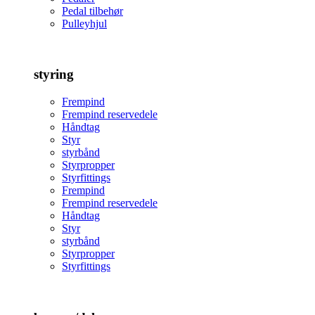
Pedal tilbehør
Pulleyhjul
styring
Frempind
Frempind reservedele
Håndtag
Styr
styrbånd
Styrpropper
Styrfittings
Frempind
Frempind reservedele
Håndtag
Styr
styrbånd
Styrpropper
Styrfittings