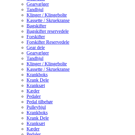
Gearvælger
Tandhjul
Klinger / Klingebolte
Kassette / Skruekranse
Bagskifter
Bagskifter reservedele
Forskifter
Forskifter Reservedele
Gear dele
Gearvælger
Tandhjul
Klinger / Klingebolte
Kassette / Skruekranse
Krankboks
Krank Dele
Kranksæt
Kæder
Pedaler
Pedal tilbehør
Pulleyhjul
Krankboks
Krank Dele
Kranksæt
Kæder
Pedaler