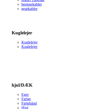
bremsekabler
gearkabler
Kuglelejer
Kuglelejer
Kuglelejer
hjul/DÆK
Eger
Fælge
Fælgbånd
Hjul