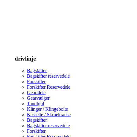
drivlinje
Bagskifter
Bagskifter reservedele
Forskifter
Forskifter Reservedele
Gear dele
Gearvælger
Tandhjul
Klinger / Klingebolte
Kassette / Skruekranse
Bagskifter
Bagskifter reservedele
Forskifter
Forskifter Reservedele