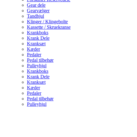
Gear dele
Gearvælger
Tandhjul
Klinger / Klingebolte
Kassette / Skruekranse
Krankboks
Krank Dele
Kranksæt
Kæder
Pedaler
Pedal tilbehør
Pulleyhjul
Krankboks
Krank Dele
Kranksæt
Kæder
Pedaler
Pedal tilbehør
Pulleyhjul