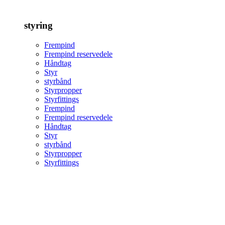
styring
Frempind
Frempind reservedele
Håndtag
Styr
styrbånd
Styrpropper
Styrfittings
Frempind
Frempind reservedele
Håndtag
Styr
styrbånd
Styrpropper
Styrfittings