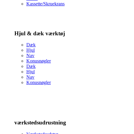
Kassette/Skruekrans
Hjul & dæk værktøj
Dæk
Hjul
Nav
Konusnøgler
Dæk
Hjul
Nav
Konusnøgler
værkstedsudrustning