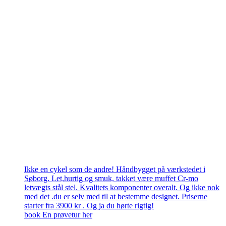
Ikke en cykel som de andre! Håndbygget på værkstedet i
Søborg. Let,hurtig og smuk, takket være muffet Cr-mo
letvægts stål stel. Kvalitets komponenter overalt. Og ikke nok
med det .du er selv med til at bestemme designet. Priserne
starter fra 3900 kr . Og ja du hørte rigtig!
book En prøvetur her