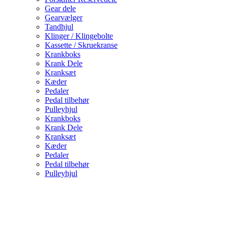
Gear dele
Gearvælger
Tandhjul
Klinger / Klingebolte
Kassette / Skruekranse
Krankboks
Krank Dele
Kranksæt
Kæder
Pedaler
Pedal tilbehør
Pulleyhjul
Krankboks
Krank Dele
Kranksæt
Kæder
Pedaler
Pedal tilbehør
Pulleyhjul