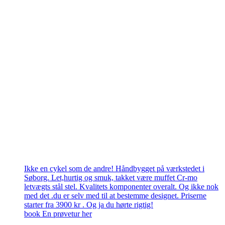
Ikke en cykel som de andre! Håndbygget på værkstedet i
Søborg. Let,hurtig og smuk, takket være muffet Cr-mo
letvægts stål stel. Kvalitets komponenter overalt. Og ikke nok
med det .du er selv med til at bestemme designet. Priserne
starter fra 3900 kr . Og ja du hørte rigtig!
book En prøvetur her