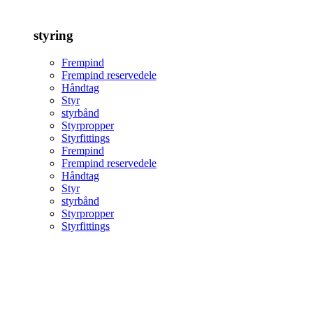
styring
Frempind
Frempind reservedele
Håndtag
Styr
styrbånd
Styrpropper
Styrfittings
Frempind
Frempind reservedele
Håndtag
Styr
styrbånd
Styrpropper
Styrfittings