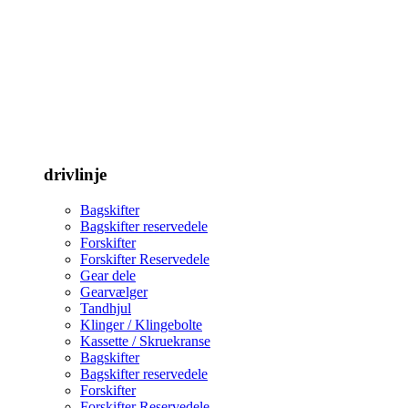
drivlinje
Bagskifter
Bagskifter reservedele
Forskifter
Forskifter Reservedele
Gear dele
Gearvælger
Tandhjul
Klinger / Klingebolte
Kassette / Skruekranse
Bagskifter
Bagskifter reservedele
Forskifter
Forskifter Reservedele