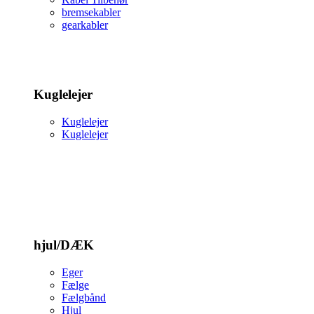
bremsekabler
gearkabler
Kuglelejer
Kuglelejer
Kuglelejer
hjul/DÆK
Eger
Fælge
Fælgbånd
Hjul