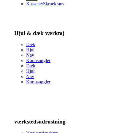
Kassette/Skruekrans
Hjul & dæk værktøj
Dæk
Hjul
Nav
Konusnøgler
Dæk
Hjul
Nav
Konusnøgler
værkstedsudrustning