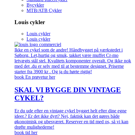
Bycykler
MTB/ATB Cykler
Louis cykler
Louis cykler
Louis cykler
Ikke en cykel som de andre! Håndbygget på værkstedet i
Søborg. Let,hurtig og smuk, takket være muffet Cr-mo
letvægts stål stel. Kvalitets komponenter overalt. Og ikke nok
med det .du er selv med til at bestemme designet. Priserne
starter fra 3900 kr . Og ja du hørte rigtig!
book En prøvetur her
SKAL VI BYGGE DIN VINTAGE
CYKEL?
Er du ude efter en vintage cykel bygget helt efter dine egne
ideer.? Er det ikke dyrt? Nej, faktisk kan det gøres både
økonoimisk og ubesværet. Reserver en tid med os, så vi kan
drøfte mulighederne!
book tid her