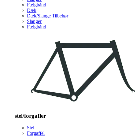
Fælgbånd
Dæk
Dæk/Slange Tilbehør
Slanger
Fælgbånd
stel/forgafler
Stel
Forgaffel