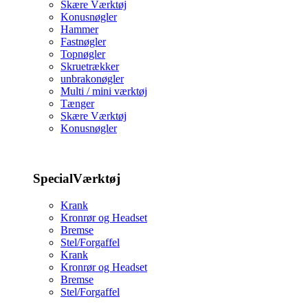
Skære Værktøj
Konusnøgler
Hammer
Fastnøgler
Topnøgler
Skruetrækker
unbrakonøgler
Multi / mini værktøj
Tænger
Skære Værktøj
Konusnøgler
SpecialVærktøj
Krank
Kronrør og Headset
Bremse
Stel/Forgaffel
Krank
Kronrør og Headset
Bremse
Stel/Forgaffel