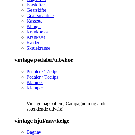
Forskifter
Gearskifte
Gear små dele
Kassette
Klinger
Krankboks
Kranksæt
Kæder
Skruekranse
vintage pedaler/tilbehør
Pedaler / Tåclips
Pedaler / Tåclips
Klamper
Klamper
Vintage bagskiftere, Campagnolo og andet
spændende udvalg!
vintage hjul/nav/fælge
Bagnav