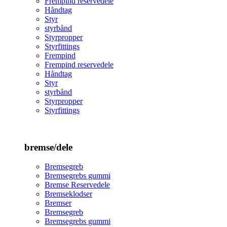
Frempind reservedele
Håndtag
Styr
styrbånd
Styrpropper
Styrfittings
Frempind
Frempind reservedele
Håndtag
Styr
styrbånd
Styrpropper
Styrfittings
bremse/dele
Bremsegreb
Bremsegrebs gummi
Bremse Reservedele
Bremseklodser
Bremser
Bremsegreb
Bremsegrebs gummi