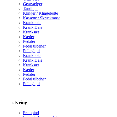
Gearvælger
Tandhjul
Klinger / Klingebolte
Kassette / Skruekranse
Krankboks
Krank Dele
Kranksæt
Kæder
Pedaler
Pedal tilbehør
Pulleyhjul
Krankboks
Krank Dele
Kranksæt
Kæder
Pedaler
Pedal tilbehør
Pulleyhjul
styring
Frempind