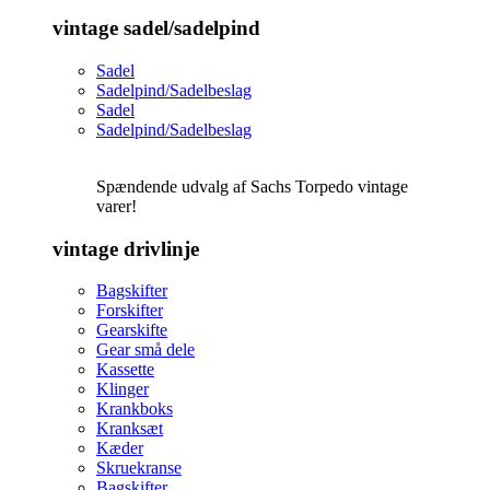
vintage sadel/sadelpind
Sadel
Sadelpind/Sadelbeslag
Sadel
Sadelpind/Sadelbeslag
Spændende udvalg af Sachs Torpedo vintage
varer!
vintage drivlinje
Bagskifter
Forskifter
Gearskifte
Gear små dele
Kassette
Klinger
Krankboks
Kranksæt
Kæder
Skruekranse
Bagskifter